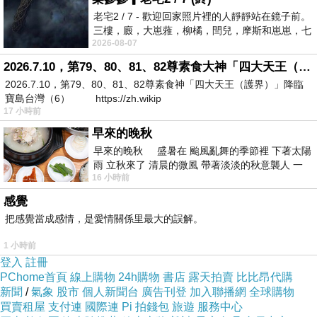
老宅2 / 7 - 歡迎回家照片裡的人靜靜站在鏡子前。
三樓，廄，大崽蕥，柳橘，閆兒，摩斯和崽崽，七
2026-08-07
個人整整齊齊地站在鏡框之外，如同
2026.7.10，第79、80、81、82尊素食大神「四大天王（護界）」降臨寶島台灣（6）
2026.7.10，第79、80、81、82尊素食神「四大天王（護界）」降臨
寶島台灣（6） https://zh.wikip
17 小時前
早來的晚秋
早來的晚秋 盛暑在 颱風亂舞的季節裡 下著太陽
雨 立秋來了 清晨的微風 帶著淡淡的秋意襲人 一
16 小時前
下子 又被赤
感覺
把感覺當成感情，是愛情關係里最大的誤解。
1 小時前
登入
註冊
PChome首頁
線上購物
24h購物
書店
露天拍賣
比比昂代購
新聞
/
氣象
股市
個人新聞台
廣告刊登
加入聯播網
全球購物
買賣租屋
支付連
國際連
Pi 拍錢包
旅遊
服務中心