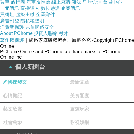
買車
旅行團
汽車險推薦
線上麻將
雜誌
星座命理
會員中心
一元簡訊
直播達人
數位憑證
企業簡訊
買網址
虛擬主機
企業郵件
廣告刊登
隱私權聲明
消費者保護
兒童網路安全
About PChome
投資人聯絡
徵才
著作權保護
｜網路家庭版權所有、轉載必究
‧Copyright PChome
Online
PChome Online and PChome are trademarks of PChome
Online Inc.
個人新聞台
快速發文
最新文章
心情雜記
美食饗宴
藝文欣賞
旅遊玩家
社會萬象
影視娛樂