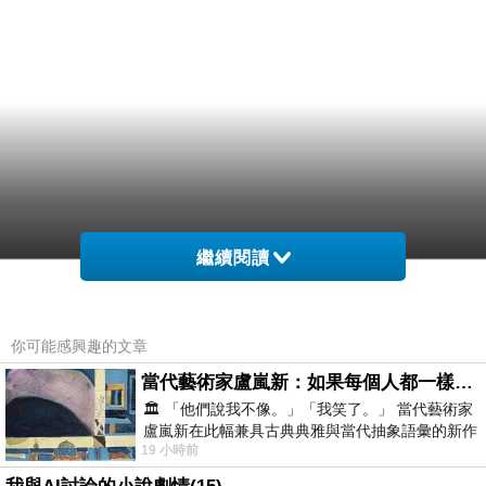
繼續閱讀
你可能感興趣的文章
當代藝術家盧嵐新：如果每個人都一樣，這世界該有多無聊？
🏛️ 「他們說我不像。」「我笑了。」 當代藝術家
盧嵐新在此幅兼具古典典雅與當代抽象語彙的新作
19 小時前
中，以沈靜的藍色空間為背景，描繪了