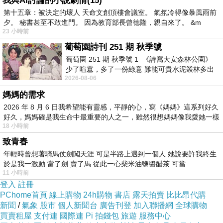
我與AI討論的小說劇情(15)
第十五章：被決定的壞人 天命文創頂樓會議室。 氣氛冷得像暴風雨前
夕。 秘書甚至不敢進門。 因為教育部長曾德隆，親自來了。 &m
23 小時前
葡萄園詩刊 251 期 秋季號
葡萄園 251 期 秋季號 1 《詩寫大安森林公園》
少了喧囂，多了一份綠意 難能可貴水泥叢林多出
2026-08-06
一
媽媽的需求
2026 年 8 月 6 日我希望能有靈感，平靜的心，寫《媽媽》這系列好久
好久，媽媽確是我生命中最重要的人之一，雖然很想媽媽像我愛她一樣
18 小時前
致青春
年輕時曾想著騎馬仗劍闖天涯 可是半路上遇到一個人 她說要許我終生
於是我一激動 當了劍 賣了馬 從此一心柴米油鹽醬醋茶 可當
11 小時前
登入
註冊
PChome首頁
線上購物
24h購物
書店
露天拍賣
比比昂代購
新聞
/
氣象
股市
個人新聞台
廣告刊登
加入聯播網
全球購物
買賣租屋
支付連
國際連
Pi 拍錢包
旅遊
服務中心