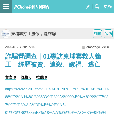
柬埔寨打工渡假，是詐騙
訂閱
我的
2026-01-17 20:15:46
amortrigo_2400
詐騙營調查｜01專訪柬埔寨救人義
工 經歷被賣、追殺、嫁禍、逃亡
留言 0
收藏 0
推薦 0
https://www.hk01.com/%E4%B8%96%E7%95%8C%E5%B0%
88%E9%A1%8C/808633/%E8%A9%90%E9%A8%99%E7%8
7%9F%E8%AA%BF%E6%9F%A5-
01%E5%B0%88%E8%A8%AA%E6%9F%AC%E5%9F%94