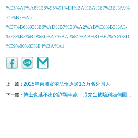
%E5%AF%A8%E6%95%91%E4%BA%BA%E7%BE%A9%
E5%B7%A5-
%E7%B6%93%E6%AD%B7%E8%A2%AB%E8%B3%A3-
%E8%BF%BD%E6%AE%BA-%E5%AB%81%E7%A6%8D-
%E9%80%83%E4%BA%A1
2025年柬埔寨依法驱逐逾1.3万名外国人
上一篇：
博士也逃不出的詐騙牢籠：張先生被騙到緬甸園區的真實逃亡記！
下一篇：