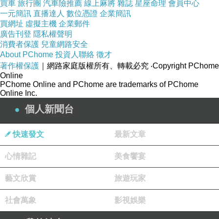
買車
旅行團
汽車險推薦
線上麻將
雜誌
星座命理
會員中心
一元簡訊
直播達人
數位憑證
企業簡訊
買網址
虛擬主機
企業郵件
廣告刊登
隱私權聲明
消費者保護
兒童網路安全
About PChome
投資人聯絡
徵才
著作權保護
｜網路家庭版權所有、轉載必究
‧Copyright PChome
Online
PChome Online and PChome are trademarks of PChome
Online Inc.
個人新聞台
快速發文
最新文章
心情雜記
美食饗宴
藝文欣賞
旅遊玩家
社會萬象
影視娛樂