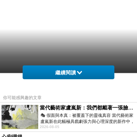
繼續閱讀
你可能感興趣的文章
當代藝術家盧嵐新：我們都戴著一張臉，可真正的自己，總藏在那些被塗抹、被覆蓋的痕跡裡
🎭 假面與本真：被覆蓋下的靈魂真容 當代藝術家
盧嵐新在此幅極具戲劇張力與心理深度的新作中，
2026-08-05
運用質感豐富的紙材肌理、墨痕與大膽的