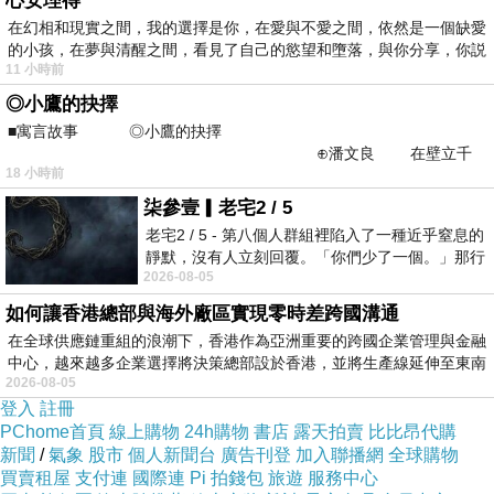
心安理得
在幻相和現實之間，我的選擇是你，在愛與不愛之間，依然是一個缺愛
的小孩，在夢與清醒之間，看見了自己的慾望和墮落，與你分享，你説
11 小時前
◎小鷹的抉擇
■寓言故事 ◎小鷹的抉擇
⊕潘文良 在壁立千
18 小時前
仞的懸崖上，有一座遮天蔽
柒參壹▎老宅2 / 5
老宅2 / 5 - 第八個人群組裡陷入了一種近乎窒息的
靜默，沒有人立刻回覆。「你們少了一個。」那行
2026-08-05
字像一顆冰冷的鐵釘，硬生生刺進螢
如何讓香港總部與海外廠區實現零時差跨國溝通
在全球供應鏈重組的浪潮下，香港作為亞洲重要的跨國企業管理與金融
中心，越來越多企業選擇將決策總部設於香港，並將生產線延伸至東南
2026-08-05
登入
註冊
PChome首頁
線上購物
24h購物
書店
露天拍賣
比比昂代購
新聞
/
氣象
股市
個人新聞台
廣告刊登
加入聯播網
全球購物
買賣租屋
支付連
國際連
Pi 拍錢包
旅遊
服務中心