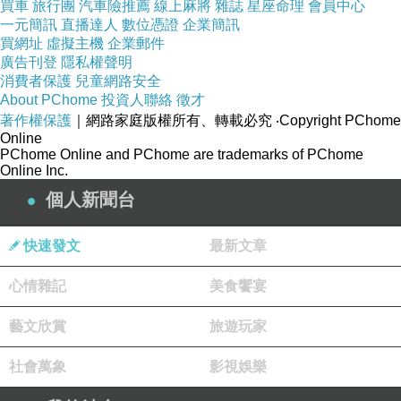
買車
旅行團
汽車險推薦
線上麻將
雜誌
星座命理
會員中心
一元簡訊
直播達人
數位憑證
企業簡訊
買網址
虛擬主機
企業郵件
廣告刊登
隱私權聲明
消費者保護
兒童網路安全
About PChome
投資人聯絡
徵才
著作權保護
｜網路家庭版權所有、轉載必究
‧Copyright PChome
Online
PChome Online and PChome are trademarks of PChome
Online Inc.
個人新聞台
快速發文
最新文章
心情雜記
美食饗宴
藝文欣賞
旅遊玩家
社會萬象
影視娛樂