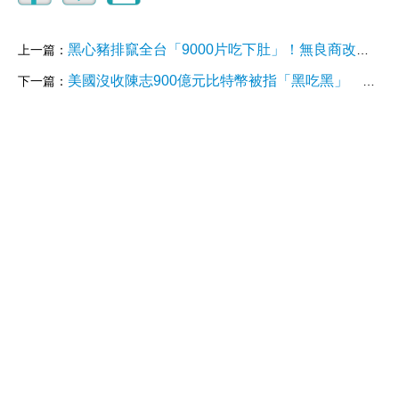
黑心豬排竄全台「9000片吃下肚」！無良商改日期遭判1年6月
上一篇：
美國沒收陳志900億元比特幣被指「黑吃黑」 律師質疑程序合法性
下一篇：