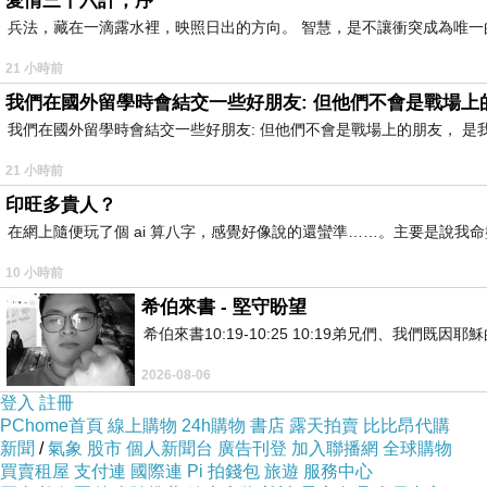
愛情三十六計，序
兵法，藏在一滴露水裡，映照日出的方向。 智慧，是不讓衝突成為唯一
21 小時前
我們在國外留學時會結交一些好朋友: 但他們不會是戰場上
我們在國外留學時會結交一些好朋友: 但他們不會是戰場上的朋友， 
21 小時前
印旺多貴人？
在網上隨便玩了個 ai 算八字，感覺好像說的還蠻準……。主要是說
10 小時前
希伯來書 - 堅守盼望
希伯來書10:19-10:25 10:19弟兄們、我
2026-08-06
登入
註冊
PChome首頁
線上購物
24h購物
書店
露天拍賣
比比昂代購
新聞
/
氣象
股市
個人新聞台
廣告刊登
加入聯播網
全球購物
買賣租屋
支付連
國際連
Pi 拍錢包
旅遊
服務中心