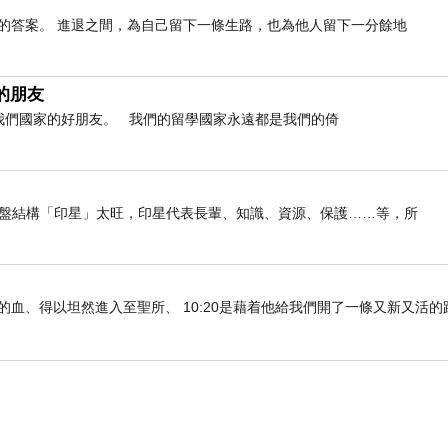
的答案。 進退之間，為自己留下一條生路，也為他人留下一分餘地
的朋友
是我們國家的好朋友。 我們的留學國家永遠都是我們的倚
我命盤結構「印星」太旺，印星代表長輩、知識、資源、保護……等，所
們既因耶穌的血、得以坦然進入至聖所、 10:20是藉着他給我們開了一條又新又活