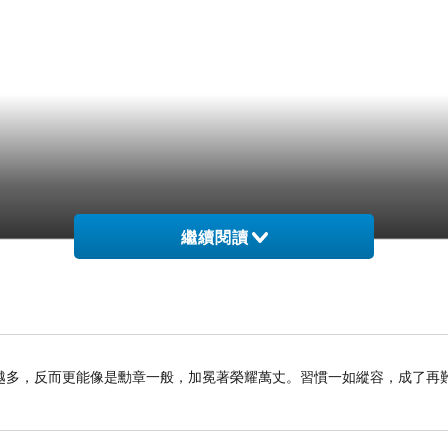
繼續閱讀
越多，反而更能像是勳章一般，加冕著榮耀萬丈。習慣一如縱容，成了再