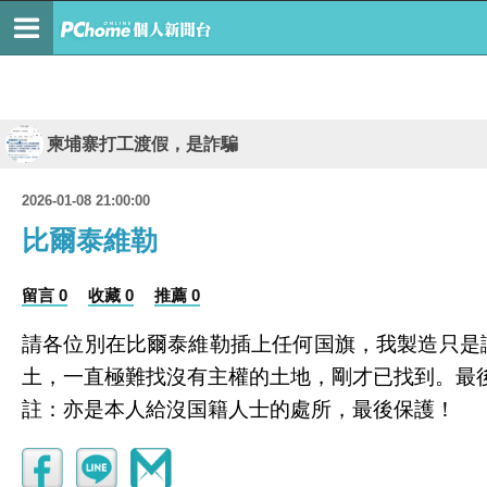
柬埔寨打工渡假，是詐騙
2026-01-08 21:00:00
比爾泰維勒
留言 0
收藏 0
推薦 0
請各位別在比爾泰維勒插上任何国旗，我製造只是
土，一直極難找沒有主權的土地，剛才已找到。最
註：亦是本人給沒国籍人士的處所，最後保護！