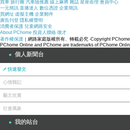
買車
旅行團
汽車險推薦
線上麻將
雜誌
星座命理
會員中心
一元簡訊
直播達人
數位憑證
企業簡訊
買網址
虛擬主機
企業郵件
廣告刊登
隱私權聲明
消費者保護
兒童網路安全
About PChome
投資人聯絡
徵才
著作權保護
｜網路家庭版權所有、轉載必究
‧Copyright PChome
PChome Online and PChome are trademarks of PChome Online
個人新聞台
快速發文
心情雜記
藝文欣賞
社會萬象
我的站台