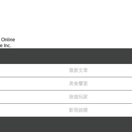
 Online
 Inc.
最新文章
美食饗宴
旅遊玩家
影視娛樂