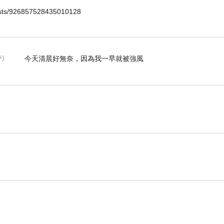
s/926857528435010128
- 〈白海豚未到強風先行〉 今天清晨好無奈，因為我一早就被強風