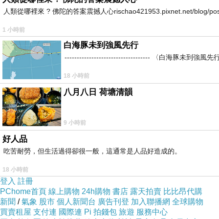
人類從哪裡來 ? 佛陀的答案震撼人心rischao421953.pixnet.net/blog/post
1 小時前
白海豚未到強風先行
----------------------------------
18 小時前
八月八日 荷塘清韻
9 小時前
好人品
吃苦耐勞，但生活過得卻很一般，這通常是人品好造成的。
18 小時前
登入
註冊
PChome首頁
線上購物
24h購物
書店
露天拍賣
比比昂代購
新聞
/
氣象
股市
個人新聞台
廣告刊登
加入聯播網
全球購物
買賣租屋
支付連
國際連
Pi 拍錢包
旅遊
服務中心