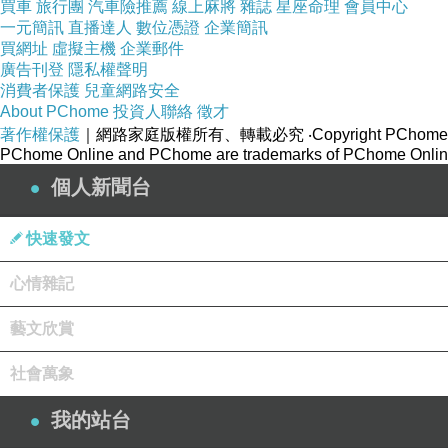
買車
旅行團
汽車險推薦
線上麻將
雜誌
星座命理
會員中心
一元簡訊
直播達人
數位憑證
企業簡訊
買網址
虛擬主機
企業郵件
廣告刊登
隱私權聲明
消費者保護
兒童網路安全
About PChome
投資人聯絡
徵才
著作權保護
｜網路家庭版權所有、轉載必究
‧Copyright PChome
PChome Online and PChome are trademarks of PChome Online
個人新聞台
快速發文
心情雜記
藝文欣賞
社會萬象
我的站台