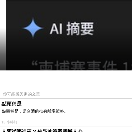
你可能感興趣的文章
點頭稱是
點頭稱是，是合適的抽身離場策略。
18 小時前
人類從哪裡來 ? 佛陀的答案震撼人心