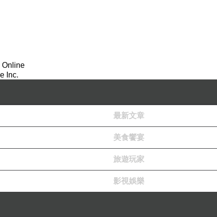
 Online
 Inc.
最新文章
美食饗宴
旅遊玩家
影視娛樂