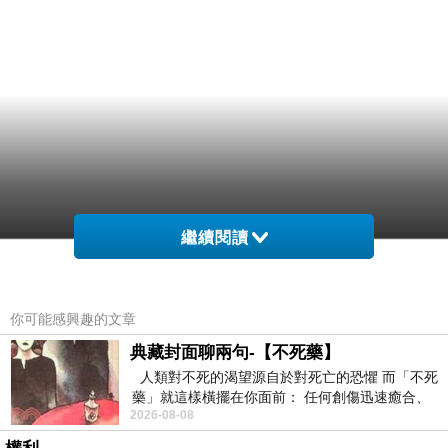
繼續閱讀
你可能感興趣的文章
典藏封面聊兩句-【不死藥】
人類對不死的渴望源自於對死亡的恐懼 而「不死
藥」就這樣橫擺在你面前： 任何創傷迅速癒合、
2026-08-08
停止衰老、痛覺消失…堪