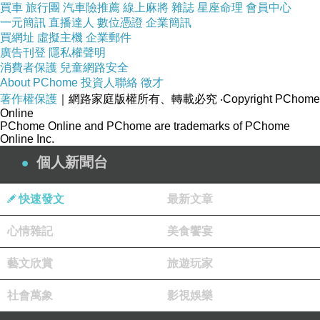
買車
旅行團
汽車險推薦
線上麻將
雜誌
星座命理
會員中心
一元簡訊
直播達人
數位憑證
企業簡訊
買網址
虛擬主機
企業郵件
廣告刊登
隱私權聲明
消費者保護
兒童網路安全
About PChome
投資人聯絡
徵才
著作權保護
｜網路家庭版權所有、轉載必究
‧Copyright PChome
Online
PChome Online and PChome are trademarks of PChome
Online Inc.
個人新聞台
快速發文
最新文章
心情雜記
美食饗宴
藝文欣賞
旅遊玩家
社會萬象
影視娛樂