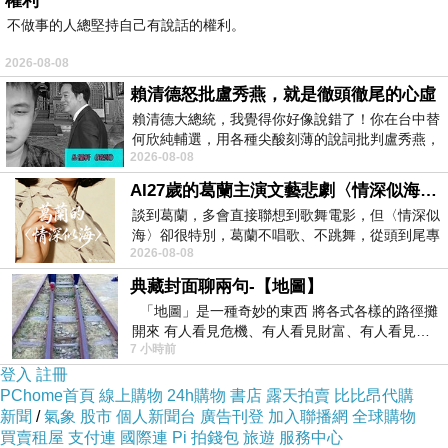
權利
不做事的人總堅持自己有說話的權利。
2026-08-08
賴清德怒批盧秀燕，就是徹頭徹尾的心虛
賴清德大總統，我覺得你好像說錯了！你在台中替
何欣純輔選，用各種尖酸刻薄的說詞批判盧秀燕，
2026-08-08
罵她施政滿意度輸給陳其邁，甚至還說盧
AI27歲的葛蘭主演文藝悲劇〈情深似海〉 #戀上老電影 #葛蘭 #粟子
談到葛蘭，多會直接聯想到歌舞電影，但〈情深似
海〉卻很特別，葛蘭不唱歌、不跳舞，從頭到尾專
2026-08-08
心演戲。拍攝期間，經常工作超過12個鐘
典藏封面聊兩句-【地圖】
「地圖」是一種奇妙的東西 將各式各樣的路徑攤
開來 有人看見危機、有人看見財富、有人看見…
7 小時前
從中可以發掘出不同的
登入
註冊
PChome首頁
線上購物
24h購物
書店
露天拍賣
比比昂代購
新聞
/
氣象
股市
個人新聞台
廣告刊登
加入聯播網
全球購物
買賣租屋
支付連
國際連
Pi 拍錢包
旅遊
服務中心