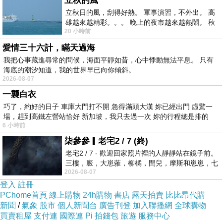
立秋的風
立秋日的風，刮得好熱。 軍事演習，不外出。 高
雄越來越精彩。。。 晚上的夜市越來越熱鬧。 秋
20 小時前
天的風刮得很熱 夜遊消暑熱。。。
愛情三十六計，瞞天過海
我把心事藏進尋常的問候，海面平靜如昔，心中悸動無法平息。 只有
海底的潮汐知道，我的世界早已向你傾斜。
2026-08-07
一襲白衣
巧了，約好的日子 車庫大門打不開 急得滿頭大漢 妳已經出門 虛驚一
場，趕到高鐵左營站恰好 新加坡，我只去過一次 妳的行程總是排的
6 小時前
柒參參▎老宅2 / 7 (終)
老宅2 / 7 - 歡迎回家照片裡的人靜靜站在鏡子前。
三樓，廄，大崽蕥，柳橘，閆兒，摩斯和崽崽，七
2026-08-07
個人整整齊齊地站在鏡框之外，如同
登入
註冊
PChome首頁
線上購物
24h購物
書店
露天拍賣
比比昂代購
新聞
/
氣象
股市
個人新聞台
廣告刊登
加入聯播網
全球購物
買賣租屋
支付連
國際連
Pi 拍錢包
旅遊
服務中心