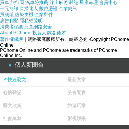
買車
旅行團
汽車險推薦
線上麻將
雜誌
星座命理
會員中心
一元簡訊
直播達人
數位憑證
企業簡訊
買網址
虛擬主機
企業郵件
廣告刊登
隱私權聲明
消費者保護
兒童網路安全
About PChome
投資人聯絡
徵才
著作權保護
｜網路家庭版權所有、轉載必究
‧Copyright PChome
Online
PChome Online and PChome are trademarks of PChome
Online Inc.
個人新聞台
快速發文
最新文章
心情雜記
美食饗宴
藝文欣賞
旅遊玩家
社會萬象
影視娛樂