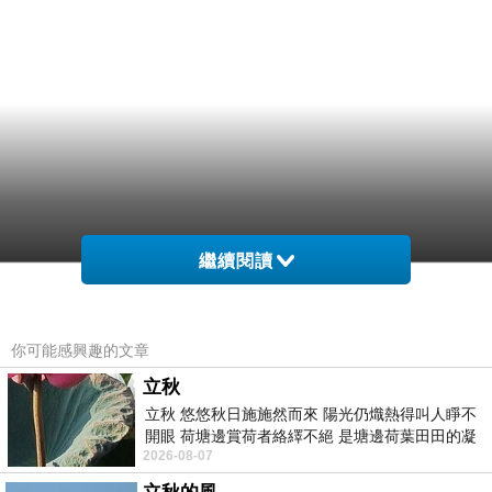
繼續閱讀
你可能感興趣的文章
立秋
立秋 悠悠秋日施施然而來 陽光仍熾熱得叫人睜不
開眼 荷塘邊賞荷者絡繹不絕 是塘邊荷葉田田的凝
2026-08-07
望 風中飄逸的是映日荷花別樣紅