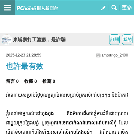
柬埔寨打工渡假，是詐騙
訂閱
我的
2025-12-23 21:28:59
amortrigo_2400
也許最有效
留言 0
收藏 0
推薦 0
អំណោយសម្រាប់ថ្ងៃបុណ្យណូអែលសម្រាប់អ្នករស់នៅហុងកុង និងម៉ាកាវ
ខ្ញុំយល់ថាអ្នករស់នៅហុងកុង និងម៉ាកាវដឹងថាខ្ញុំមានវិធីដោះស្រាយ
ជាមួយក្រុមក្លែងបន្លំ ដូច្នេះពួកគេចេតនាកំណត់គោលដៅមកលើខ្ញុំ ដែល
ធ្វើឱ្យខ្ញុំបញ្ចេញកំហឹងទាំងអស់ទៅលើក្រុមក្លែងបន្លំ។ វាពិតជាពេញចិត្ត