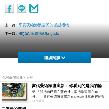
平安夜給港澳居民的聖誕禮物
上一篇：
អរគុណ/感恩禱/Obrigado
下一篇：
繼續閱讀
你可能感興趣的文章
當代藝術家盧嵐新：你看到的是我的輪廓，還是你的故事？——藏在藍色裡的希望與光
💙 「我把自己藏在藍色裡，卻把希望留在光
裡。」 當代藝術家盧嵐新在此幅兼具童趣靈動與
23 小時前
抽象韻味的新作中，用湛藍的羽翼般色塊包覆著