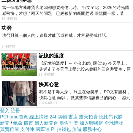
二億元的夢想
當一個地方連雜貨店老闆都想要兩億元時。 行文至此，2026的時光體
感飛快，才想了兩天的問題，已經被新的新聞趕過 跟陰間一樣，某
13 小時前
功勞
功勞只算一個人的，這樣才能形成神威，才容易變成佳話。
8 小時前
記憶的溫度
【記憶的溫度】～ 小金老師( 嚴仁鴻) 今天早上，
先送走了今天早上從北投來參觀的三台遊覽車，原
23 小時前
以為展場已經差不多要安靜下來，卻發
快其心意
我不是中毒太深， 只是在做笑果， PO文有題材，
快其心意 而以， 做某些事情讓自己的內心--- 感到
2026-08-07
愉快。
登入
註冊
PChome首頁
線上購物
24h購物
書店
露天拍賣
比比昂代購
新聞
/
氣象
股市
個人新聞台
廣告刊登
加入聯播網
全球購物
買賣租屋
支付連
國際連
Pi 拍錢包
旅遊
服務中心