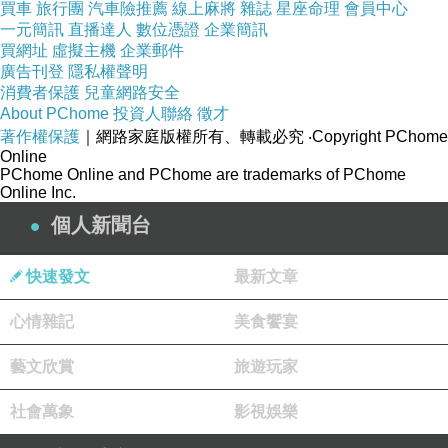
買車
旅行團
汽車險推薦
線上麻將
雜誌
星座命理
會員中心
一元簡訊
直播達人
數位憑證
企業簡訊
買網址
虛擬主機
企業郵件
廣告刊登
隱私權聲明
消費者保護
兒童網路安全
About PChome
投資人聯絡
徵才
著作權保護
｜網路家庭版權所有、轉載必究
‧Copyright PChome
Online
PChome Online and PChome are trademarks of PChome
Online Inc.
個人新聞台
快速發文
最新文章
心情雜記
美食饗宴
藝文欣賞
旅遊玩家
社會萬象
影視娛樂