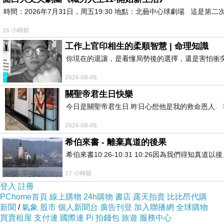
時間：2026年7月31日，周五19:30 地點：北藝中心球劇場 這
16 小時前
工作上官印相生的柔順智慧 | 命理知識
你現在的退讓，是看懂局勢後的選擇，還是害怕衝
2026-08-06
關聖帝君生日快樂
今日是關聖帝君生日.昨日心想他是我的救命恩人. 我
2026-08-06
希伯來書 - 離棄真道的後果
希伯來書10:26-10:31 10:26因為我們得
17 小時前
登入
註冊
PChome首頁
線上購物
24h購物
書店
露天拍賣
比比昂代購
新聞
/
氣象
股市
個人新聞台
廣告刊登
加入聯播網
全球購物
買賣租屋
支付連
國際連
Pi 拍錢包
旅遊
服務中心