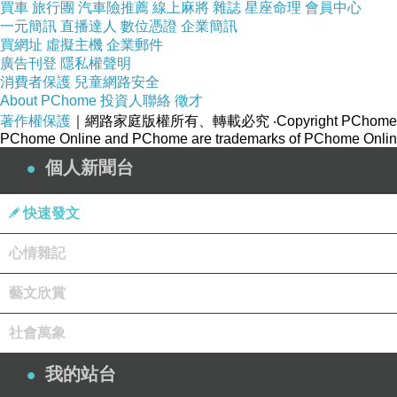
買車
旅行團
汽車險推薦
線上麻將
雜誌
星座命理
會員中心
一元簡訊
直播達人
數位憑證
企業簡訊
買網址
虛擬主機
企業郵件
廣告刊登
隱私權聲明
消費者保護
兒童網路安全
About PChome
投資人聯絡
徵才
著作權保護
｜網路家庭版權所有、轉載必究
‧Copyright PChome
PChome Online and PChome are trademarks of PChome Online
個人新聞台
快速發文
心情雜記
藝文欣賞
社會萬象
我的站台