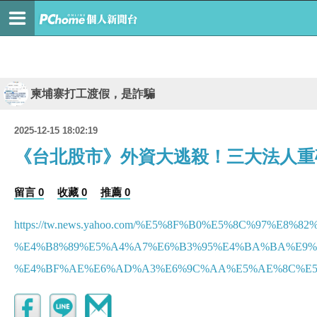
柬埔寨打工渡假，是詐騙
2025-12-15 18:02:19
《台北股市》外資大逃殺！三大法人重砍
留言 0
收藏 0
推薦 0
https://tw.news.yahoo.com/%E5%8F%B0%E5%8C%97%
%E4%B8%89%E5%A4%A7%E6%B3%95%E4%BA%BA%E9%8
%E4%BF%AE%E6%AD%A3%E6%9C%AA%E5%AE%8C%E5%BE