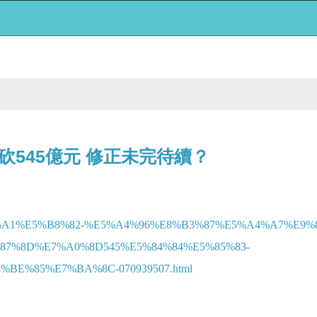
545億元 修正未完待續？
E8%82%A1%E5%B8%82-%E5%A4%96%E8%B3%87%E5%A4%A7%E9
7%8D%E7%A0%8D545%E5%84%84%E5%85%83-
%85%E7%BA%8C-070939507.html