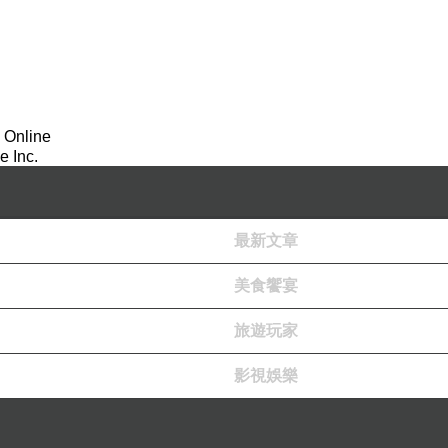
 Online
 Inc.
最新文章
美食饗宴
旅遊玩家
影視娛樂