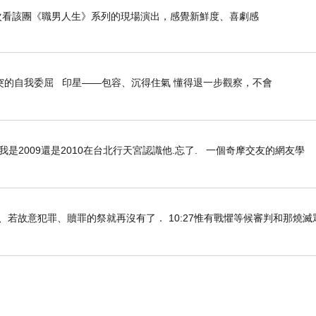
是第二次看該團《職男人生》系列的現場演出，感覺新鮮度、喜劇感
突的自我委屈 印星——包容、沉得住氣 懂得退一步觀察，不會
是2009還是2010在台北行天宮認識他.忘了. 一個奇摩交友的網友學
知真道以後、若故意犯罪、贖罪的祭就再沒有了． 10:27惟有戰懼等候審判和那燒