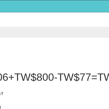
6+TW$800-TW$77=TW$8
/f
f