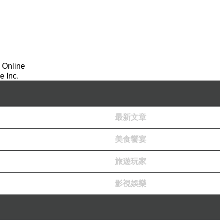
 Online
 Inc.
最新文章
美食饗宴
旅遊玩家
影視娛樂