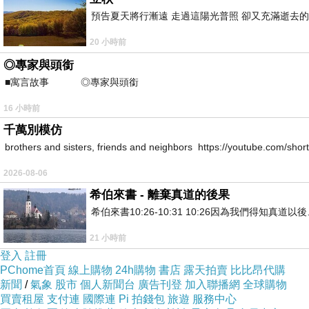
預告夏天將行漸遠 走過這陽光普照 卻又充滿逝去的
20 小時前
◎專家與頭銜
■寓言故事 ◎專家與頭銜 ⊕潘文良
16 小時前
千萬別模仿
brothers and sisters, friends and neighbors https://youtube.com/s
2026-08-06
希伯來書 - 離棄真道的後果
希伯來書10:26-10:31 10:26因為我們得
21 小時前
登入
註冊
PChome首頁
線上購物
24h購物
書店
露天拍賣
比比昂代購
新聞
/
氣象
股市
個人新聞台
廣告刊登
加入聯播網
全球購物
買賣租屋
支付連
國際連
Pi 拍錢包
旅遊
服務中心