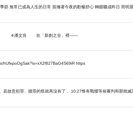
季節 無常已成為人生的日常 當擁著今夜的歡暢舒心 轉眼驟成昨日 而明晨
 在「新創之谷」裡——
horts/hUfepoOgSak?is=xX2f827BaG4S69iR https
知真道以後、若故意犯罪、贖罪的祭就再沒有了． 10:27惟有戰懼等候審判和那燒