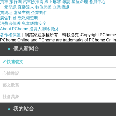
買車
旅行團
汽車險推薦
線上麻將
雜誌
星座命理
會員中心
一元簡訊
直播達人
數位憑證
企業簡訊
買網址
虛擬主機
企業郵件
廣告刊登
隱私權聲明
消費者保護
兒童網路安全
About PChome
投資人聯絡
徵才
著作權保護
｜網路家庭版權所有、轉載必究
‧Copyright PChome
PChome Online and PChome are trademarks of PChome Online
個人新聞台
快速發文
心情雜記
藝文欣賞
社會萬象
我的站台