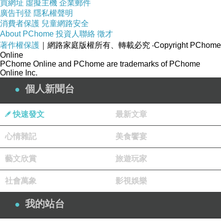
買網址
虛擬主機
企業郵件
廣告刊登
隱私權聲明
消費者保護
兒童網路安全
About PChome
投資人聯絡
徵才
著作權保護
｜網路家庭版權所有、轉載必究
‧Copyright PChome
Online
PChome Online and PChome are trademarks of PChome
Online Inc.
個人新聞台
快速發文
最新文章
心情雜記
美食饗宴
藝文欣賞
旅遊玩家
社會萬象
影視娛樂
我的站台