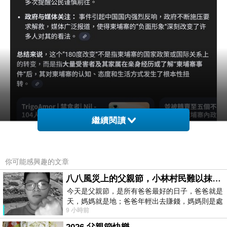
繼續閱讀
你可能感興趣的文章
八八風災上的父親節，小林村民難以抹滅的痛
今天是父親節，是所有爸爸最好的日子，爸爸就是
天，媽媽就是地；爸爸年輕出去賺錢，媽媽則是處
9 小時前
理家務，職業不分高低貴賤，只有人品才