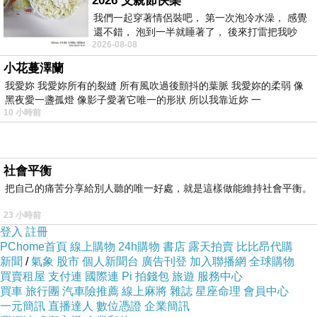
2026 父親節快樂
柬埔寨事件，180º改變（證人）
上一篇：
我們一起穿著情侶裝吧， 第一次泡冷水澡， 感覺
還不錯， 泡到一半就睡著了， 後來打雷把我吵
柬埔寨事件，180º改變（Copilot）
下一篇：
2026-08-08
醒， 手
小花蔓澤蘭
我愛妳 我愛妳所有的裂縫 所有風吹過後顫抖的葉脈 我愛妳的柔弱 像
黑夜愛一盞孤燈 像影子愛著它唯一的形狀 所以我靠近妳 一
10 小時前
社會平衡
把自己的痛苦分享給別人聽的唯一好處，就是這樣做能維持社會平衡。
23 小時前
登入
註冊
PChome首頁
線上購物
24h購物
書店
露天拍賣
比比昂代購
新聞
/
氣象
股市
個人新聞台
廣告刊登
加入聯播網
全球購物
買賣租屋
支付連
國際連
Pi 拍錢包
旅遊
服務中心
買車
旅行團
汽車險推薦
線上麻將
雜誌
星座命理
會員中心
一元簡訊
直播達人
數位憑證
企業簡訊