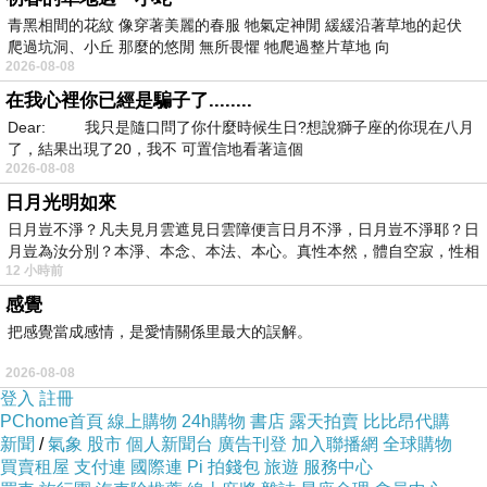
青黑相間的花紋 像穿著美麗的春服 牠氣定神閒 緩緩沿著草地的起伏
爬過坑洞、小丘 那麼的悠閒 無所畏懼 牠爬過整片草地 向
2026-08-08
在我心裡你已經是騙子了........
Dear: 我只是隨口問了你什麼時候生日?想說獅子座的你現在八月
了，結果出現了20，我不 可置信地看著這個
2026-08-08
日月光明如來
日月豈不淨？凡夫見月雲遮見日雲障便言日月不淨，日月豈不淨耶？日
月豈為汝分別？本淨、本念、本法、本心。真性本然，體自空寂，性相
12 小時前
感覺
把感覺當成感情，是愛情關係里最大的誤解。
2026-08-08
登入
註冊
PChome首頁
線上購物
24h購物
書店
露天拍賣
比比昂代購
新聞
/
氣象
股市
個人新聞台
廣告刊登
加入聯播網
全球購物
買賣租屋
支付連
國際連
Pi 拍錢包
旅遊
服務中心