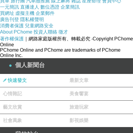
買車
旅行團
汽車險推薦
線上麻將
雜誌
星座命理
會員中心
一元簡訊
直播達人
數位憑證
企業簡訊
買網址
虛擬主機
企業郵件
廣告刊登
隱私權聲明
消費者保護
兒童網路安全
About PChome
投資人聯絡
徵才
著作權保護
｜網路家庭版權所有、轉載必究
‧Copyright PChome
Online
PChome Online and PChome are trademarks of PChome
Online Inc.
個人新聞台
快速發文
最新文章
心情雜記
美食饗宴
藝文欣賞
旅遊玩家
社會萬象
影視娛樂