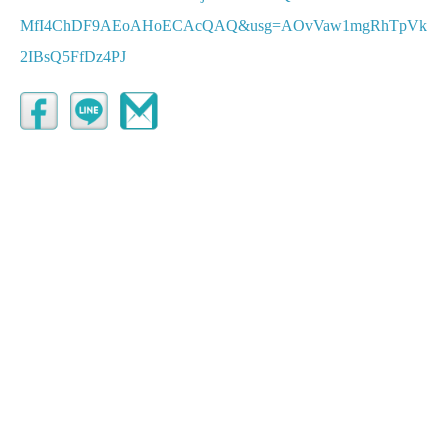
MfI4ChDF9AEoAHoECAcQAQ&usg=AOvVaw1mgRhTpVk
2IBsQ5FfDz4PJ