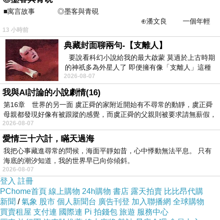
■寓言故事 ◎墨客與青硯
⊕潘文良 一個年輕
13 小時前
的墨客，在京城的古玩肆裡
典藏封面聊兩句-【支離人】
要說看科幻小說給我的最大啟蒙 莫過於上古時期
的神祇多為外星人了 即便擁有像「支離人」這種
2026-08-07
驚世駭俗的神通法門 也未必讀
我與AI討論的小說劇情(16)
第16章 世界的另一面 虞正舜的家附近開始有不尋常的動靜，虞正舜
母親都發現好像有被跟蹤的感覺，而虞正舜的父親則被要求請無薪假，
2026-08-07
愛情三十六計，瞞天過海
我把心事藏進尋常的問候，海面平靜如昔，心中悸動無法平息。 只有
海底的潮汐知道，我的世界早已向你傾斜。
2026-08-07
登入
註冊
PChome首頁
線上購物
24h購物
書店
露天拍賣
比比昂代購
新聞
/
氣象
股市
個人新聞台
廣告刊登
加入聯播網
全球購物
買賣租屋
支付連
國際連
Pi 拍錢包
旅遊
服務中心