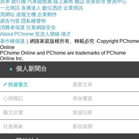
買車
旅行團
汽車險推薦
線上麻將
雜誌
星座命理
會員中心
一元簡訊
直播達人
數位憑證
企業簡訊
買網址
虛擬主機
企業郵件
廣告刊登
隱私權聲明
消費者保護
兒童網路安全
About PChome
投資人聯絡
徵才
著作權保護
｜網路家庭版權所有、轉載必究
‧Copyright PChome
Online
PChome Online and PChome are trademarks of PChome
Online Inc.
個人新聞台
快速發文
最新文章
心情雜記
美食饗宴
藝文欣賞
旅遊玩家
社會萬象
影視娛樂