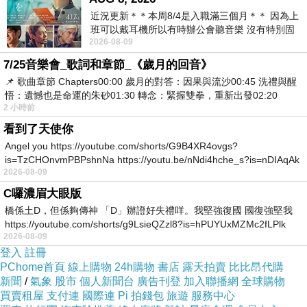
近況更新＊＊本周8/4是入職滿三個月＊＊ 因為上
班可以戴耳機所以有時辦公會聽音樂 沒有特別固
2026-08-09
定哪天但就是一周某一天會固定聽'90
7/25音樂會_歌詞和章節_《歲月的回音》
📌 歌曲章節 Chapters00:00​ 歲月的對答：因果與流沙00:45​ 洗禮與醒
悟：遺憾也是命運的朱砂01:30​ 轉念：緊握雙拳，重新出發02:20
2 小時前
看到了天使你
Angel you https://youtube.com/shorts/G9B4XR4ovgs?
is=TzCHOnvmPBPshnNa https://youtu.be/nNdi4hche_s?is=nDIAqAk
2026-08-09
C囉濃眉大眼版
橋係土D，但係夠傳神 「D」辦證好失禮咩。我堅強復國 國復強堅我
https://youtube.com/shorts/g9LsieQZzl8?is=hPUYUxMZMc2fLPlk
2026-08-09
登入
註冊
PChome首頁
線上購物
24h購物
書店
露天拍賣
比比昂代購
新聞
/
氣象
股市
個人新聞台
廣告刊登
加入聯播網
全球購物
買賣租屋
支付連
國際連
Pi 拍錢包
旅遊
服務中心