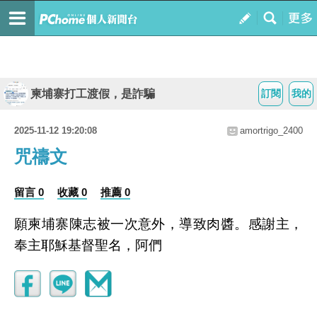
柬埔寨打工渡假，是詐騙
訂閱
我的
2025-11-12 19:20:08
amortrigo_2400
咒禱文
留言 0
收藏 0
推薦 0
願柬埔寨陳志被一次意外，導致肉醬。感謝主，
奉主耶穌基督聖名，阿們