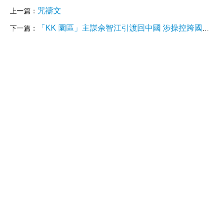
咒禱文
上一篇：
「KK 園區」主謀佘智江引渡回中國 涉操控跨國詐騙帝國 與香港商界有密切聯繫
下一篇：