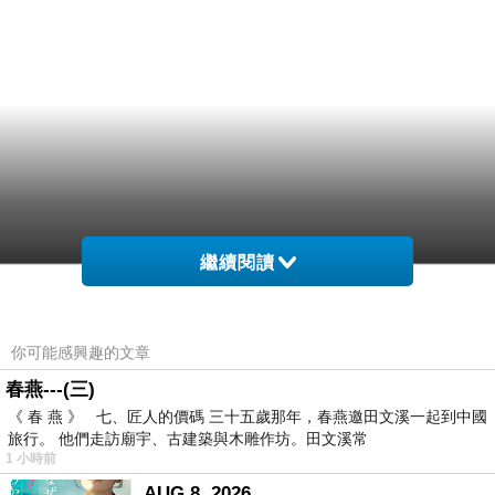
繼續閱讀
你可能感興趣的文章
春燕---(三)
《 春 燕 》 七、匠人的價碼 三十五歲那年，春燕邀田文溪一起到中國
旅行。 他們走訪廟宇、古建築與木雕作坊。田文溪常
1 小時前
AUG 8, 2026