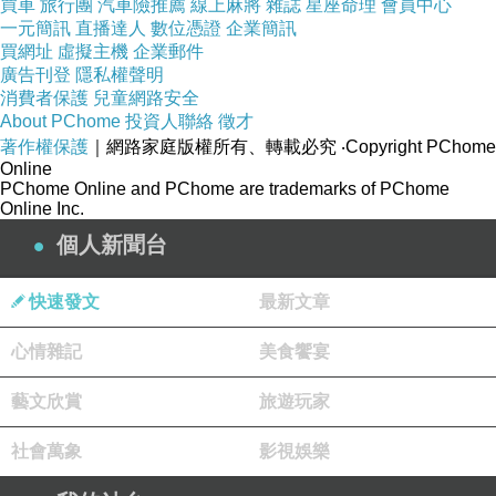
買車
旅行團
汽車險推薦
線上麻將
雜誌
星座命理
會員中心
一元簡訊
直播達人
數位憑證
企業簡訊
買網址
虛擬主機
企業郵件
廣告刊登
隱私權聲明
消費者保護
兒童網路安全
About PChome
投資人聯絡
徵才
著作權保護
｜網路家庭版權所有、轉載必究
‧Copyright PChome
Online
PChome Online and PChome are trademarks of PChome
Online Inc.
個人新聞台
快速發文
最新文章
心情雜記
美食饗宴
藝文欣賞
旅遊玩家
社會萬象
影視娛樂