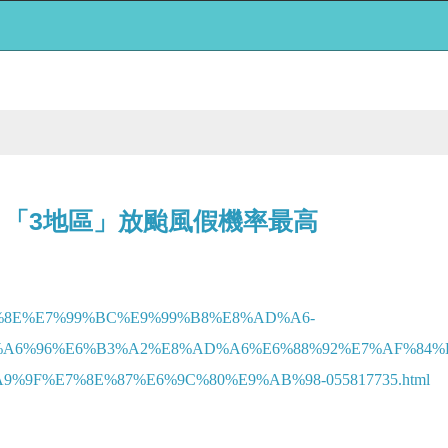
 「3地區」放颱風假機率最高
6%98%8E%E7%99%BC%E9%99%B8%E8%AD%A6-
A6%96%E6%B3%A2%E8%AD%A6%E6%88%92%E7%AF%84%E
9F%E7%8E%87%E6%9C%80%E9%AB%98-055817735.html