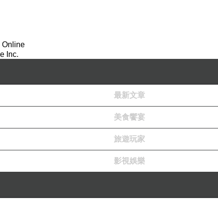
 Online
 Inc.
最新文章
美食饗宴
旅遊玩家
影視娛樂