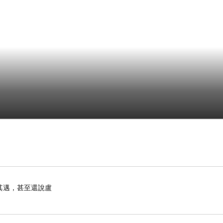
其邁，甚至還說盧