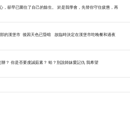
心，卻早已圍住了自己的餘生。 於是我學會，先替你守住疲憊，再
部的漢堡市 後因天色已昏暗 故臨時決定在漢堡市吃晚餐和過夜
怎辦？ 你是否要虔誠茹素？ 蛤？別說師妹愛記仇 我希望