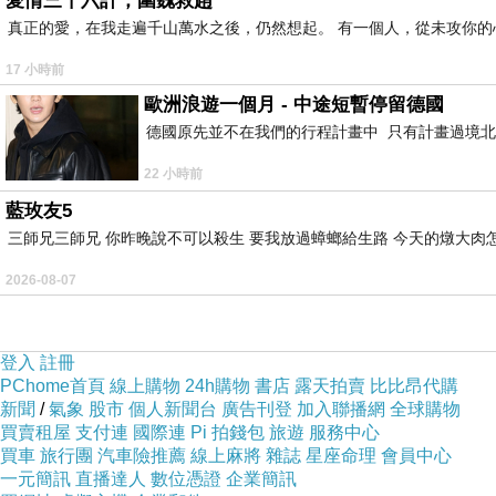
愛情三十六計，圍魏救趙
真正的愛，在我走遍千山萬水之後，仍然想起。 有一個人，從未攻你的
17 小時前
歐洲浪遊一個月 - 中途短暫停留德國
德國原先並不在我們的行程計畫中 只有計畫過境北
22 小時前
藍玫友5
三師兄三師兄 你昨晚說不可以殺生 要我放過蟑螂給生路 今天的燉大肉
2026-08-07
登入
註冊
PChome首頁
線上購物
24h購物
書店
露天拍賣
比比昂代購
新聞
/
氣象
股市
個人新聞台
廣告刊登
加入聯播網
全球購物
買賣租屋
支付連
國際連
Pi 拍錢包
旅遊
服務中心
買車
旅行團
汽車險推薦
線上麻將
雜誌
星座命理
會員中心
一元簡訊
直播達人
數位憑證
企業簡訊