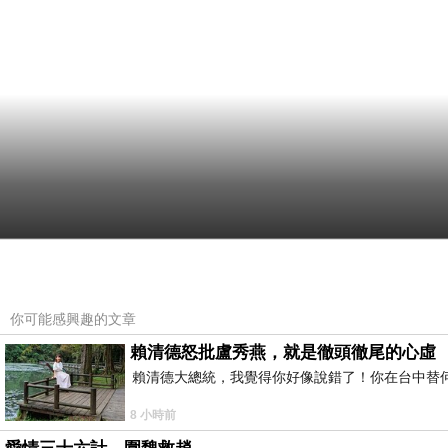
你可能感興趣的文章
賴清德怒批盧秀燕，就是徹頭徹尾的心虛
賴清德大總統，我覺得你好像說錯了！你在台中替
8 小時前