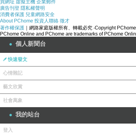
買網址
虛擬主機
企業郵件
廣告刊登
隱私權聲明
消費者保護
兒童網路安全
About PChome
投資人聯絡
徵才
著作權保護
｜網路家庭版權所有、轉載必究
‧Copyright PChome
PChome Online and PChome are trademarks of PChome Online
個人新聞台
快速發文
心情雜記
藝文欣賞
社會萬象
我的站台
登入