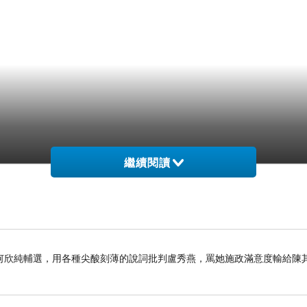
繼續閱讀
何欣純輔選，用各種尖酸刻薄的說詞批判盧秀燕，罵她施政滿意度輸給陳