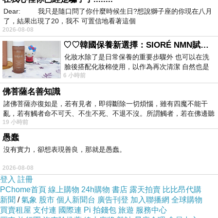
Dear: 我只是隨口問了你什麼時候生日?想說獅子座的你現在八月
了，結果出現了20，我不 可置信地看著這個
2026-08-08
♡♡韓國保養新選擇：SIORÉ NMN賦活泡泡化妝水♡♡
化妝水除了是日常保養的重要步驟外 也可以在洗
臉後搭配化妝棉使用，以作為再次清潔 自然也是
6 小時前
我的保養必備品項 不過，我對於化妝
佛菩薩名善知識
諸佛菩薩亦復如是，若有見者，即得斷除一切煩惱，雖有四魔不能干
亂，若有觸者命不可夭、不生不死、不退不沒。所謂觸者，若在佛邊聽
19 小時前
受
愚蠢
沒有實力，卻想表現善良，那就是愚蠢。
2026-08-08
登入
註冊
PChome首頁
線上購物
24h購物
書店
露天拍賣
比比昂代購
新聞
/
氣象
股市
個人新聞台
廣告刊登
加入聯播網
全球購物
買賣租屋
支付連
國際連
Pi 拍錢包
旅遊
服務中心