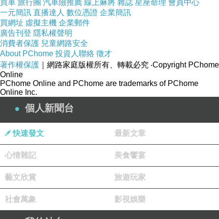
買車
旅行團
汽車險推薦
線上麻將
雜誌
星座命理
會員中心
一元簡訊
直播達人
數位憑證
企業簡訊
買網址
虛擬主機
企業郵件
廣告刊登
隱私權聲明
消費者保護
兒童網路安全
About PChome
投資人聯絡
徵才
著作權保護
｜網路家庭版權所有、轉載必究
‧Copyright PChome
Online
PChome Online and PChome are trademarks of PChome
Online Inc.
個人新聞台
快速發文
最新文章
心情雜記
美食饗宴
藝文欣賞
旅遊玩家
社會萬象
影視娛樂