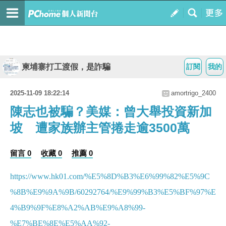
柬埔寨打工渡假，是詐騙
訂閱
我的
2025-11-09 18:22:14
amortrigo_2400
陳志也被騙？美媒：曾大舉投資新加
坡 遭家族辦主管捲走逾3500萬
留言 0
收藏 0
推薦 0
https://www.hk01.com/%E5%8D%B3%E6%99%82%E5%9C
%8B%E9%9A%9B/60292764/%E9%99%B3%E5%BF%97%E
4%B9%9F%E8%A2%AB%E9%A8%99-
%E7%BE%8E%E5%AA%92-