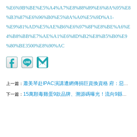
%E6%9B%BE%E5%A4%A7%E8%88%89%E6%8A%95%E8
%B3%87%E6%96%B0%E5%8A%A0%E5%9D%A1-
%E9%81%AD%E5%AE%B6%E6%97%8F%E8%BE%A6%E
4%B8%BB%E7%AE%A1%E6%8D%B2%E8%B5%B0%E9
%80%BE3500%E8%90%AC
蕭美琴赴IPAC演講遭網傳捐巨資換資格 府：惡意捏造 已報警調查
上一篇：
15萬顆毒雞蛋9款品牌、溯源碼曝光！流向9縣市 揭芬普尼3大關鍵來源
下一篇：