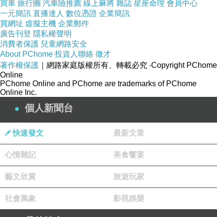
買車
旅行團
汽車險推薦
線上麻將
雜誌
星座命理
會員中心
一元簡訊
直播達人
數位憑證
企業簡訊
買網址
虛擬主機
企業郵件
廣告刊登
隱私權聲明
消費者保護
兒童網路安全
About PChome
投資人聯絡
徵才
著作權保護
｜網路家庭版權所有、轉載必究
‧Copyright PChome
Online
PChome Online and PChome are trademarks of PChome
Online Inc.
個人新聞台
快速發文
最新文章
心情雜記
美食饗宴
藝文欣賞
旅遊玩家
社會萬象
影視娛樂