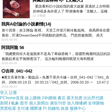
典藏封面聊兩句-【支離人】
要說看科幻小說給我的最大啟蒙 莫過於上古時期
的神祇多為外星人了 即便擁有像「支離人」這種
12 小時前
驚世駭俗的神通法門 也未必讀
我與AI討論的小說劇情(14)
第十四章：炎王降臨 夜裡。 天堂工作室只剩冷氣低鳴。 堯禹舜坐在螢
幕前，盯著DreamSeed不停跳動的資料流。 門忽然被推開。 堯天
2026-08-06
阿我阿龍 56
「我總覺得你大老遠跑來不是為了牽線搭橋？」龍疆對梅麗特說話的語
氣聽起來近乎無聊透頂了。 這次輪到梅麗特眺望大海和懸崖
2026-08-06
◎吉祥_041~042
■潘文良著作集＞勵益品＞魚雁千里共今緣＞吉祥_041~042 ▽041_吉
祥。2006.03.19.日 20:33:21▽042_吉祥。2006.03.20.一 13:47:2
2026-08-07
登入
註冊
PChome首頁
線上購物
24h購物
書店
露天拍賣
比比昂代購
新聞
/
氣象
股市
個人新聞台
廣告刊登
加入聯播網
全球購物
買賣租屋
支付連
國際連
Pi 拍錢包
旅遊
服務中心