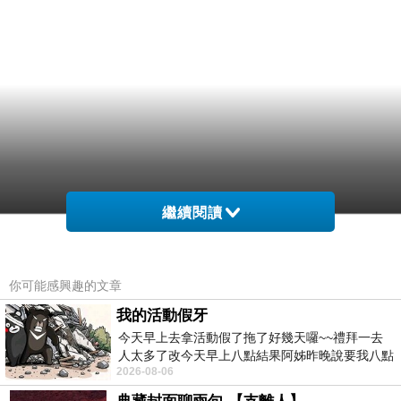
繼續閱讀
你可能感興趣的文章
我的活動假牙
今天早上去拿活動假了拖了好幾天囉~~禮拜一去
人太多了改今天早上八點結果阿姊昨晚說要我八點
2026-08-06
去西螺農會~回到莿桐都8點半多了