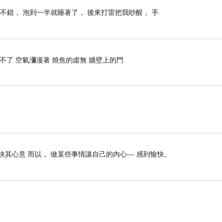
不錯， 泡到一半就睡著了， 後來打雷把我吵醒， 手
不了 空氣瀰漫著 燒焦的虛無 牆壁上的門
快其心意 而以， 做某些事情讓自己的內心--- 感到愉快。