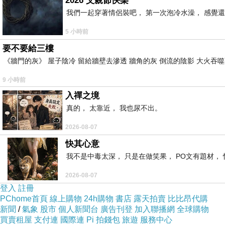
2026 父親節快樂
我們一起穿著情侶裝吧， 第一次泡冷水澡， 感覺還
5 小時前
要不要給三樓
《牆門的灰》 屋子陰冷 留給牆壁去滲透 牆角的灰 倒流的陰影 大火吞噬
9 小時前
入禪之境
真的， 太靠近， 我也尿不出。
2026-08-07
快其心意
我不是中毒太深， 只是在做笑果， PO文有題材， 
2026-08-07
登入
註冊
PChome首頁
線上購物
24h購物
書店
露天拍賣
比比昂代購
新聞
/
氣象
股市
個人新聞台
廣告刊登
加入聯播網
全球購物
買賣租屋
支付連
國際連
Pi 拍錢包
旅遊
服務中心