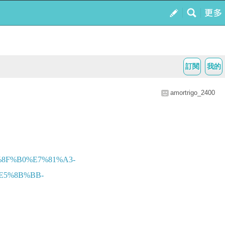
訂閱
我的
amortrigo_2400
%8F%B0%E7%81%A3-
E5%8B%BB-