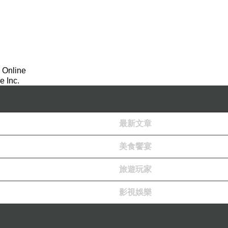
 Online
 Inc.
最新文章
美食饗宴
旅遊玩家
影視娛樂