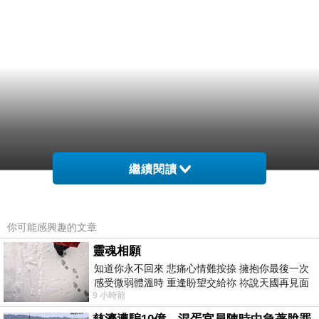
繼續閱讀
你可能感興趣的文章
靈魂相願
知道你永不回來 悲痛心情難按捺 擁抱你最後一次
感受微弱體溫時 重逢盼望交給祢 祢說天國再見面
9 小時前
此刻忍淚說別離 他日靈魂再