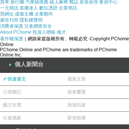
買車
旅行團
汽車險推薦
線上麻將
雜誌
星座命理
會員中心
一元簡訊
直播達人
數位憑證
企業簡訊
買網址
虛擬主機
企業郵件
廣告刊登
隱私權聲明
消費者保護
兒童網路安全
About PChome
投資人聯絡
徵才
著作權保護
｜網路家庭版權所有、轉載必究
‧Copyright PChome
Online
PChome Online and PChome are trademarks of PChome
Online Inc.
個人新聞台
快速發文
最新文章
心情雜記
美食饗宴
藝文欣賞
旅遊玩家
社會萬象
影視娛樂