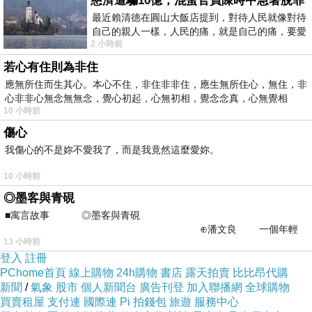
慈濟遭騙10億，混蛋官員陳時中急著脫罪
最近賴清德在圓山大飯店提到，對待人民就像對待
自己的親人一樣，人民的痛，就是自己的痛，要愛
2 小時前
民如親，說的這麼好聽，實際上根本沒做
若心有住則為非住
應無所住而生其心。本心不住，非住非非住，應生無所住心，無住，非
心非非心無念無無念，覺心初起，心無初相，覺念念真，心無覺相
10 小時前
傷心
我傷心的不是妳不愛我了，而是我竟然這麼愛妳。
10 小時前
◎墨客與青硯
■寓言故事 ◎墨客與青硯
⊕潘文良 一個年輕
13 小時前
的墨客，在京城的古玩肆裡
登入
註冊
PChome首頁
線上購物
24h購物
書店
露天拍賣
比比昂代購
新聞
/
氣象
股市
個人新聞台
廣告刊登
加入聯播網
全球購物
買賣租屋
支付連
國際連
Pi 拍錢包
旅遊
服務中心