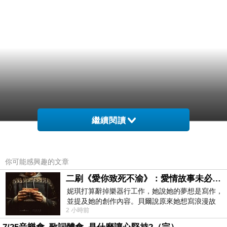
繼續閱讀
你可能感興趣的文章
二刷《愛你致死不渝》：愛情故事未必是浪漫故事
妮琪打算辭掉樂器行工作，她說她的夢想是寫作，
並提及她的創作內容。貝爾說原來她想寫浪漫故
2 小時前
事，妮琪回應：「不是浪漫故事，是愛情