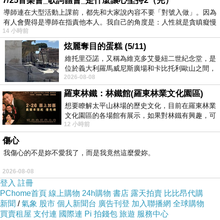
7/25音樂會_歌詞體會_是什麼讓心堅持2（完）
導師連在大型活動上課前，都先和大家說內容不要「對號入做」。因為
有人會覺得是導師在指責他本人。我自己的角度是：人性就是貪瞋癡慢
14 小時前
炫麗奪目的蛋糕 (5/11)
維托里亞諾，又稱為維克多艾曼紐二世紀念堂，是
位於義大利羅馬威尼斯廣場和卡比托利歐山之間，
2026-08-08
用以紀念統一義大利統一後的的第一位國
羅東林鐵：林鐵館(羅東林業文化園區)
想要瞭解太平山林場的歷史文化，目前在羅東林業
文化園區的各場館有展示，如果對林鐵有興趣，可
12 小時前
以到林鐵館。 這裡展示從山下
傷心
我傷心的不是妳不愛我了，而是我竟然這麼愛妳。
2026-08-08
登入
註冊
PChome首頁
線上購物
24h購物
書店
露天拍賣
比比昂代購
新聞
/
氣象
股市
個人新聞台
廣告刊登
加入聯播網
全球購物
買賣租屋
支付連
國際連
Pi 拍錢包
旅遊
服務中心