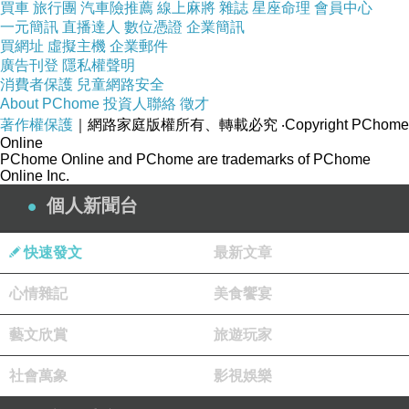
買車
旅行團
汽車險推薦
線上麻將
雜誌
星座命理
會員中心
一元簡訊
直播達人
數位憑證
企業簡訊
買網址
虛擬主機
企業郵件
廣告刊登
隱私權聲明
消費者保護
兒童網路安全
About PChome
投資人聯絡
徵才
著作權保護
｜網路家庭版權所有、轉載必究
‧Copyright PChome
Online
PChome Online and PChome are trademarks of PChome
Online Inc.
個人新聞台
快速發文
最新文章
心情雜記
美食饗宴
藝文欣賞
旅遊玩家
社會萬象
影視娛樂