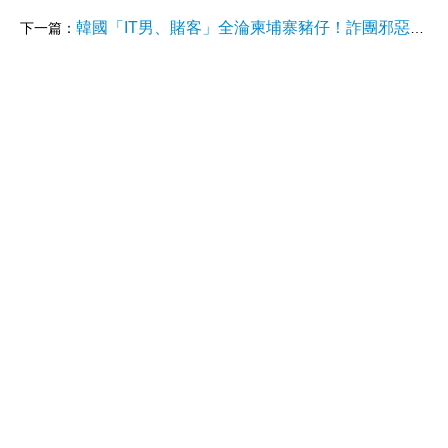
韓國「IT男、賭客」全淪柬埔寨豬仔！詐團邪惡手法曝
下一篇：