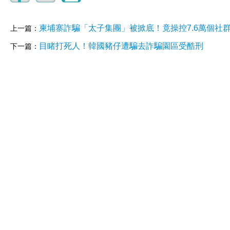
柬埔寨詐騙「太子集團」被掀底！竟操控7.6萬個社
上一篇：
目睹打死人！韓國豬仔遭騙去詐騙園區受酷刑
下一篇：