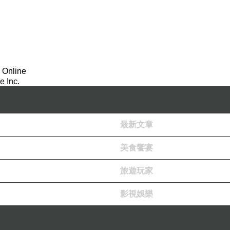
 Online
 Inc.
最新文章
美食饗宴
旅遊玩家
影視娛樂