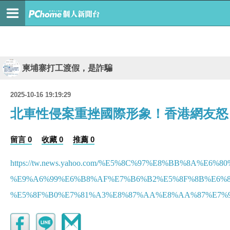
柬埔寨打工渡假，是詐騙
2025-10-16 19:19:29
北車性侵案重挫國際形象！香港網友怒
留言 0
收藏 0
推薦 0
https://tw.news.yahoo.com/%E5%8C%97%E8%BB%8
%E9%A6%99%E6%B8%AF%E7%B6%B2%E5%8F%8B%E6%8
%E5%8F%B0%E7%81%A3%E8%87%AA%E8%AA%87%E7%9A