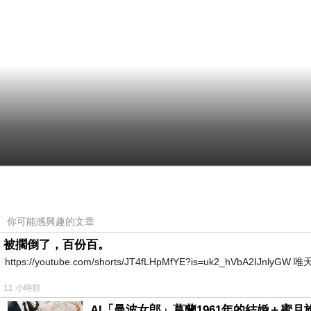
你可能感興趣的文章
被擱倒了，百份百。
https://youtube.com/shorts/JT4fLHpMfYE?is=uk2_hVbA2IJnlyG
11 小時前
AI「曼波女郎」葛蘭1961年的結婚＋蜜月旅