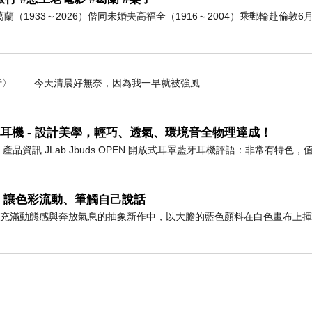
葛蘭（1933～2026）偕同未婚夫高福全（1916～2004）乘郵輪赴倫敦6月
- 〈白海豚未到強風先行〉 今天清晨好無奈，因為我一早就被強風
耳罩藍牙耳機 - 設計美學，輕巧、透氣、環境音全物理達成！
耳機 產品資訊 JLab Jbuds OPEN 開放式耳罩藍牙耳機評語：非常有特色
，讓色彩流動、筆觸自己說話
此幅充滿動態感與奔放氣息的抽象新作中，以大膽的藍色顏料在白色畫布上