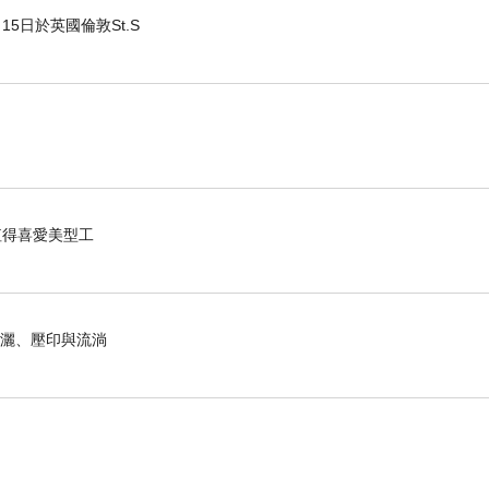
15日於英國倫敦St.S
，值得喜愛美型工
揮灑、壓印與流淌