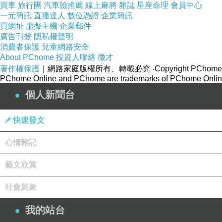
買車
旅行團
汽車險推薦
線上麻將
雜誌
星座命理
會員中心
一元簡訊
直播達人
數位憑證
企業簡訊
買網址
虛擬主機
企業郵件
廣告刊登
隱私權聲明
消費者保護
兒童網路安全
About PChome
投資人聯絡
徵才
著作權保護
｜網路家庭版權所有、轉載必究
‧Copyright PChome
PChome Online and PChome are trademarks of PChome Online
個人新聞台
快速發文
心情雜記
藝文欣賞
社會萬象
我的站台