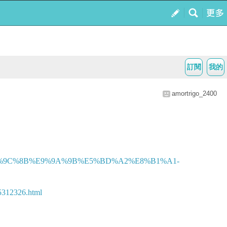
訂閱
我的
amortrigo_2400
%E5%9C%8B%E9%9A%9B%E5%BD%A2%E8%B1%A1-
2326.html