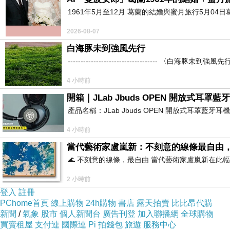
1961年5月至12月 葛蘭的結婚與蜜月旅行5月04日
2026-08-07
白海豚未到強風先行
----------------------------------
4 小時前
開箱｜JLab Jbuds OPEN 開放式
產品名稱：JLab Jbuds OPEN 開放式耳罩藍牙
4 小時前
當代藝術家盧嵐新：不刻意的線條最自由
🌊 不刻意的線條，最自由 當代藝術家盧嵐新在
2 小時前
登入
註冊
PChome首頁
線上購物
24h購物
書店
露天拍賣
比比昂代購
新聞
/
氣象
股市
個人新聞台
廣告刊登
加入聯播網
全球購物
買賣租屋
支付連
國際連
Pi 拍錢包
旅遊
服務中心