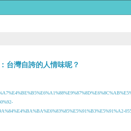
：台灣自誇的人情味呢？
A%E6%80%A7%E4%BE%B5%E6%A1%88%E9%87%8D%E6%8C%AB
0%92-
%84%E4%BA%BA%E6%83%85%E5%91%B3%E5%91%A2-05531