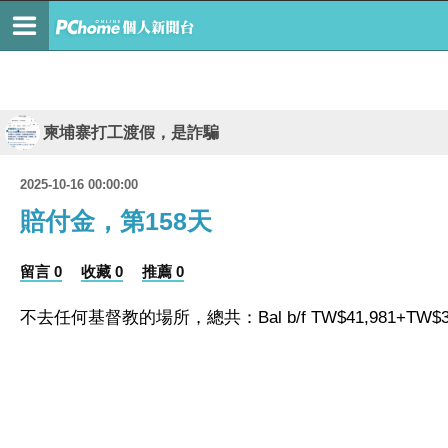
柬埔寨打工渡假，是詐騙
2025-10-16 00:00:00
賠付金，第158天
留言 0
收藏 0
推薦 0
不去任何基督教的場所，總共：Bal b/f TW$41,981+TW$303=T