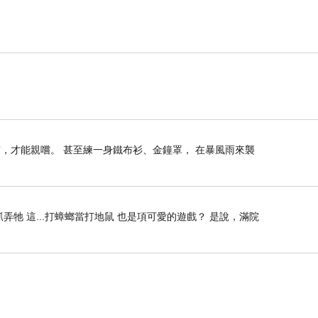
，才能親嚐。 甚至練一身鐵布衫、金鐘罩， 在暴風雨來襲
牠 這...打蟑螂當打地鼠 也是項可愛的遊戲？ 是說，滿院