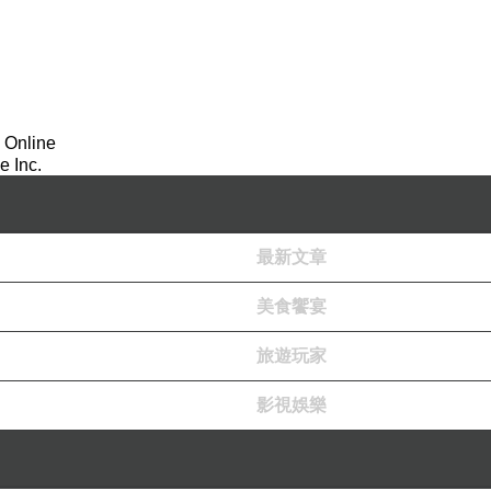
 Online
 Inc.
最新文章
美食饗宴
旅遊玩家
影視娛樂