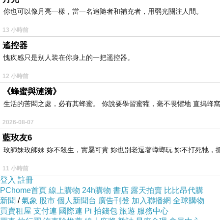
你也可以像月亮一樣，當一名追隨者和補充者，用弱光關注人間。
13 小時前
遙控器
愧疚感只是别人装在你身上的一把遥控器。
12 小時前
《蜂蜜與漣漪》
生活的苦悶之處，必有其蜂蜜。 你說要學習蜜獾，毫不畏懼地 直搗蜂窩
2026-08-07
藍玫友6
玫師妹玫師妹 妳不殺生，實屬可貴 妳也別老逗著蟑螂玩 妳不打死牠，抓弄
11 小時前
登入
註冊
PChome首頁
線上購物
24h購物
書店
露天拍賣
比比昂代購
新聞
/
氣象
股市
個人新聞台
廣告刊登
加入聯播網
全球購物
買賣租屋
支付連
國際連
Pi 拍錢包
旅遊
服務中心