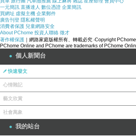
買車
旅行團
汽車險推薦
線上麻將
雜誌
星座命理
會員中心
一元簡訊
直播達人
數位憑證
企業簡訊
買網址
虛擬主機
企業郵件
廣告刊登
隱私權聲明
消費者保護
兒童網路安全
About PChome
投資人聯絡
徵才
著作權保護
｜網路家庭版權所有、轉載必究
‧Copyright PChome
PChome Online and PChome are trademarks of PChome Online
個人新聞台
快速發文
心情雜記
藝文欣賞
社會萬象
我的站台