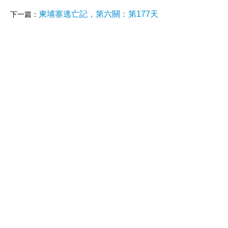
柬埔寨逃亡記，第六關：第177天
下一篇：