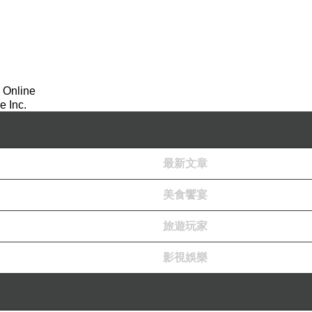
 Online
 Inc.
最新文章
美食饗宴
旅遊玩家
影視娛樂