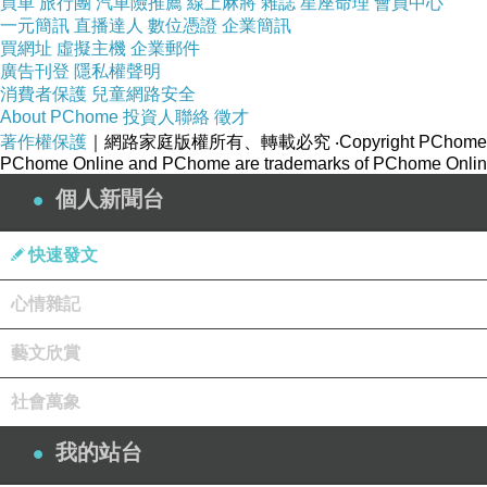
買車
旅行團
汽車險推薦
線上麻將
雜誌
星座命理
會員中心
一元簡訊
直播達人
數位憑證
企業簡訊
買網址
虛擬主機
企業郵件
廣告刊登
隱私權聲明
消費者保護
兒童網路安全
About PChome
投資人聯絡
徵才
著作權保護
｜網路家庭版權所有、轉載必究
‧Copyright PChome
PChome Online and PChome are trademarks of PChome Online
個人新聞台
快速發文
心情雜記
藝文欣賞
社會萬象
我的站台