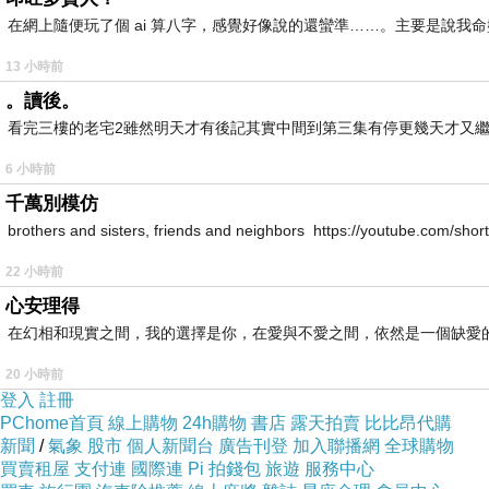
在網上隨便玩了個 ai 算八字，感覺好像說的還蠻準……。主要是說
13 小時前
。讀後。
看完三樓的老宅2雖然明天才有後記其實中間到第三集有停更幾天才又繼
6 小時前
千萬別模仿
brothers and sisters, friends and neighbors https://youtube.com/s
22 小時前
心安理得
在幻相和現實之間，我的選擇是你，在愛與不愛之間，依然是一個缺愛
20 小時前
登入
註冊
PChome首頁
線上購物
24h購物
書店
露天拍賣
比比昂代購
新聞
/
氣象
股市
個人新聞台
廣告刊登
加入聯播網
全球購物
買賣租屋
支付連
國際連
Pi 拍錢包
旅遊
服務中心