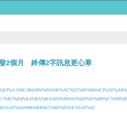
發2個月 終傳2字訊息更心寒
9%B1%E9%A1%8C/804309/%E6%9F%AC%E5%9F%94%E5%AF%
E7%B7%B4%E4%BA%BA%E9%96%93%E8%92%B8%E7%99%B
81%AF%E6%9B%B4%E5%BF%83%E5%AF%92