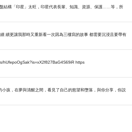
我命盤結構「印星」太旺，印星代表長輩、知識、資源、保護……等，所
續 續更讓我那時又重新看一次因為三樓寫的故事 都需要沉浸且要帶有
horts/hUfepoOgSak?is=xX2f827BaG4S69iR https
的小孩，在夢與清醒之間，看見了自己的慾望和墮落，與你分享，你説