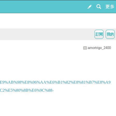
訂閱
我的
amortrigo_2400
A8%E9%AB%98%E8%96%AA%E6%B1%82%E8%81%B7%E8%A9
C2%E5%80%8B%E6%9C%88-