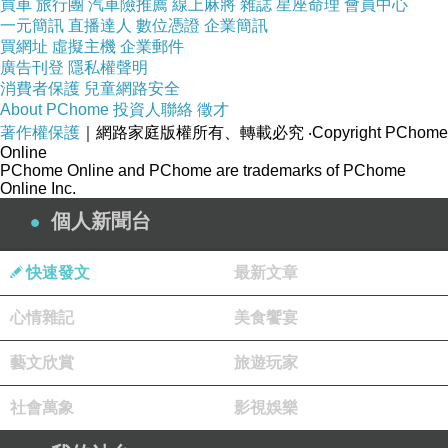
買車
旅行團
汽車險推薦
線上麻將
雜誌
星座命理
會員中心
一元簡訊
直播達人
數位憑證
企業簡訊
買網址
虛擬主機
企業郵件
廣告刊登
隱私權聲明
消費者保護
兒童網路安全
About PChome
投資人聯絡
徵才
著作權保護
｜網路家庭版權所有、轉載必究
‧Copyright PChome
Online
PChome Online and PChome are trademarks of PChome
Online Inc.
個人新聞台
快速發文
最新文章
心情雜記
美食饗宴
藝文欣賞
旅遊玩家
社會萬象
影視娛樂