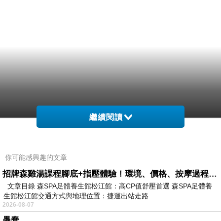
繼續閱讀
你可能感興趣的文章
招牌森雞湯課程腳底+指壓體驗！環境、價格、按摩過程全紀錄，森SPA足體養生館松江館最新價格表
文章目錄 森SPA足體養生館松江館：高CP值舒壓首選 森SPA足體養
生館松江館交通方式與地理位置：捷運出站走路
2026-08-07
愚蠢