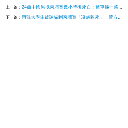
24歲中國男抵柬埔寨數小時後死亡：遭車輛一路拖行、屍體後腦破裂
上一篇：
南韓大學生被誘騙到柬埔寨「凌虐致死」 警方逮捕多名韓籍共犯
下一篇：