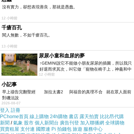
沒有實力，卻想表現善良，那就是愚蠢。
12 小時前
千瘡百孔
閱人無數，不如千瘡百孔。
13 小時前
尿尿小童和血尿的夢
↑GEMINI說它不能做小朋友尿尿的插圖，所以我只
好退而求其次，叫它做「寵物在椅子上，神龕和中
12 小時前
年人臉孔」的畫了。 六月底
小記事
早上禱告完翻聖經 加拉太書2 與福音的真理不合 就在眾人面前
對磯法說
2026-08-07
登入
註冊
PChome首頁
線上購物
24h購物
書店
露天拍賣
比比昂代購
新聞
/
氣象
股市
個人新聞台
廣告刊登
加入聯播網
全球購物
買賣租屋
支付連
國際連
Pi 拍錢包
旅遊
服務中心