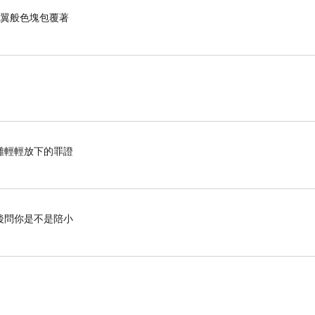
羽翼般色塊包覆著
難輕輕放下的罪證
後問你是不是陪小