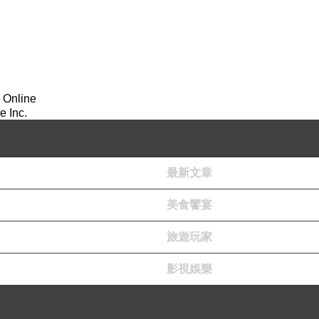
 Online
 Inc.
最新文章
美食饗宴
旅遊玩家
影視娛樂