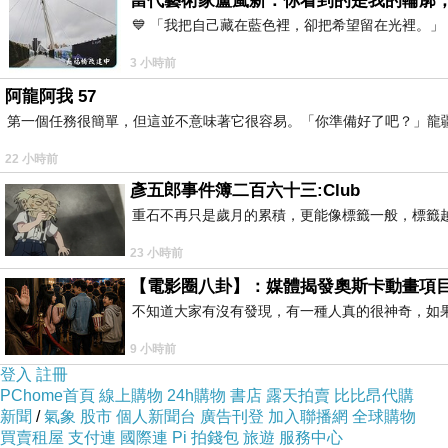
當代藝術家盧嵐新：你看到的是我的輪廓
💙 「我把自己藏在藍色裡，卻把希望留在光裡。
3 小時前
阿龍阿我 57
第一個任務很簡單，但這並不意味著它很容易。「你準備好了吧？」龍
22 小時前
彥五郎事件簿二百六十三:Club
重石不再只是歲月的累積，更能像標籤一般，標籤
23 小時前
【電影圈八卦】：媒體揭發奧斯卡動畫項
不知道大家有沒有發現，有一種人真的很神奇，如
9 小時前
登入
註冊
PChome首頁
線上購物
24h購物
書店
露天拍賣
比比昂代購
新聞
/
氣象
股市
個人新聞台
廣告刊登
加入聯播網
全球購物
買賣租屋
支付連
國際連
Pi 拍錢包
旅遊
服務中心