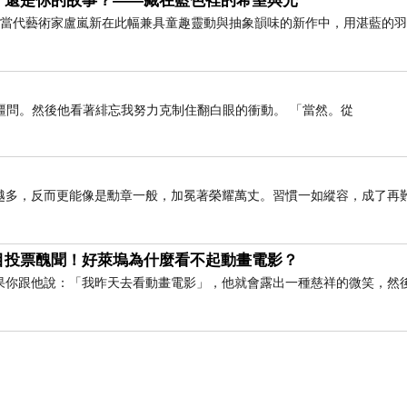
，還是你的故事？——藏在藍色裡的希望與光
」 當代藝術家盧嵐新在此幅兼具童趣靈動與抽象韻味的新作中，用湛藍的
疆問。然後他看著緋忘我努力克制住翻白眼的衝動。 「當然。從
越多，反而更能像是勳章一般，加冕著榮耀萬丈。習慣一如縱容，成了再
目投票醜聞！好萊塢為什麼看不起動畫電影？
果你跟他說：「我昨天去看動畫電影」，他就會露出一種慈祥的微笑，然