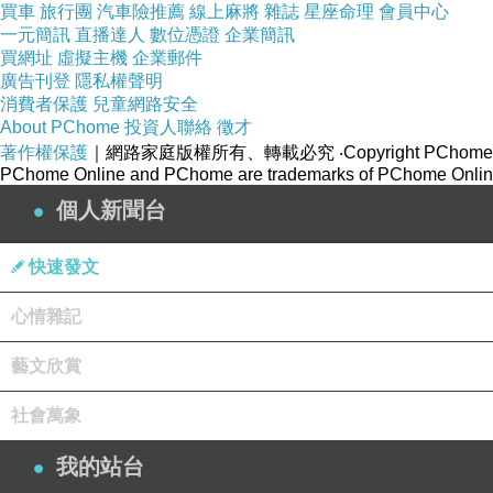
買車
旅行團
汽車險推薦
線上麻將
雜誌
星座命理
會員中心
一元簡訊
直播達人
數位憑證
企業簡訊
買網址
虛擬主機
企業郵件
廣告刊登
隱私權聲明
消費者保護
兒童網路安全
About PChome
投資人聯絡
徵才
著作權保護
｜網路家庭版權所有、轉載必究
‧Copyright PChome
PChome Online and PChome are trademarks of PChome Online
個人新聞台
快速發文
心情雜記
藝文欣賞
社會萬象
我的站台