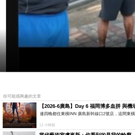
你可能感興趣的文章
【2026-6廣島】Day 6 福岡博多血拼 
連四晚都住東橫INN 廣島新幹線口2號店，這間東
12 小時前