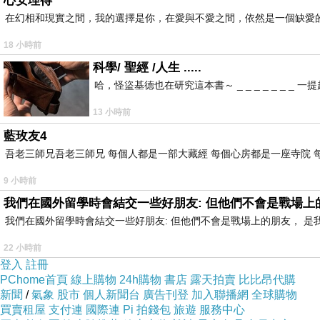
心安理得
在幻相和現實之間，我的選擇是你，在愛與不愛之間，依然是一個缺愛
18 小時前
科學/ 聖經 /人生 .....
哈，怪盜基德也在研究這本書～ _ _ _ _ _ _
13 小時前
藍玫友4
吾老三師兄吾老三師兄 每個人都是一部大藏經 每個心房都是一座寺院 
9 小時前
我們在國外留學時會結交一些好朋友: 但他們不會是戰場上
我們在國外留學時會結交一些好朋友: 但他們不會是戰場上的朋友， 
22 小時前
登入
註冊
PChome首頁
線上購物
24h購物
書店
露天拍賣
比比昂代購
新聞
/
氣象
股市
個人新聞台
廣告刊登
加入聯播網
全球購物
買賣租屋
支付連
國際連
Pi 拍錢包
旅遊
服務中心