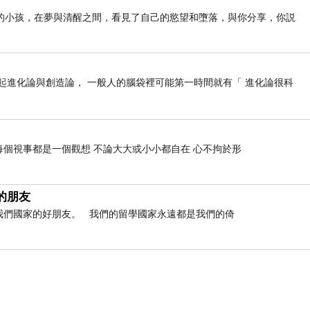
的小孩，在夢與清醒之間，看見了自己的慾望和墮落，與你分享，你説
 _ 一提起進化論與創造論， 一般人的腦袋裡可能第一時間就有「 進化論很科
每個視事都是一個觀想 不論大大或小小都自在 心不拘於形
的朋友
是我們國家的好朋友。 我們的留學國家永遠都是我們的倚