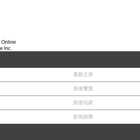
 Online
 Inc.
最新文章
美食饗宴
旅遊玩家
影視娛樂