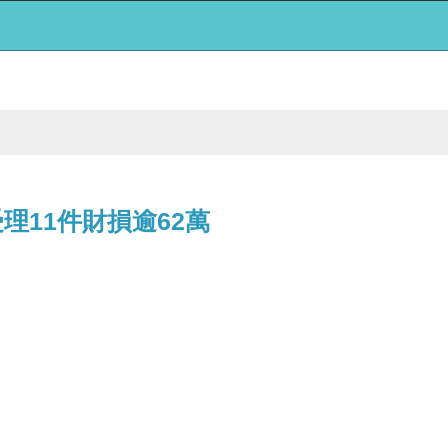
理11件財損逾62萬