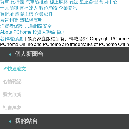
買車
旅行團
汽車險推薦
線上麻將
雜誌
星座命理
會員中心
一元簡訊
直播達人
數位憑證
企業簡訊
買網址
虛擬主機
企業郵件
廣告刊登
隱私權聲明
消費者保護
兒童網路安全
About PChome
投資人聯絡
徵才
著作權保護
｜網路家庭版權所有、轉載必究
‧Copyright PChome
PChome Online and PChome are trademarks of PChome Online
個人新聞台
快速發文
心情雜記
藝文欣賞
社會萬象
我的站台