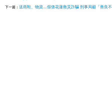
送雨鞋、物資…假借花蓮救災詐騙 刑事局籲「善良
下一篇：