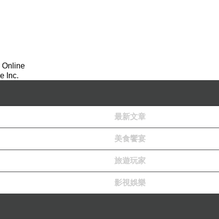
 Online
 Inc.
最新文章
美食饗宴
旅遊玩家
影視娛樂