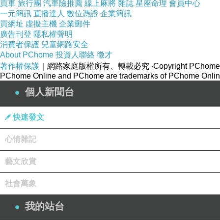
買車
旅行團
汽車險推薦
線上麻將
雜誌
星座命理
會員中心
一元簡訊
直播達人
數位憑證
企業簡訊
買網址
虛擬主機
企業郵件
廣告刊登
隱私權聲明
消費者保護
兒童網路安全
About PChome
投資人聯絡
徵才
著作權保護
｜網路家庭版權所有、轉載必究
‧Copyright PChome
PChome Online and PChome are trademarks of PChome Online
個人新聞台
快速發文
心情雜記
藝文欣賞
社會萬象
我的站台