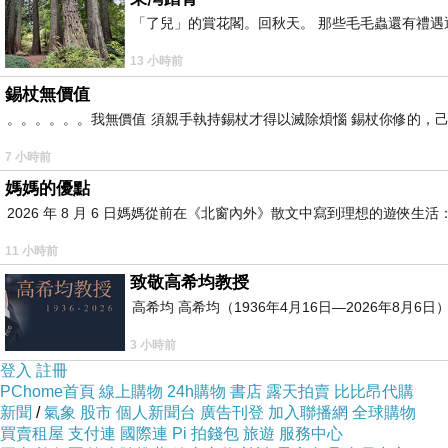
「了兒」的賞花閣。回秋天。 那些毛毛蟲還有禮
13 小時前
錫杖無價值
。。。。。。我無價值 須親手執持錫杖才得以滅除煩惱 錫杖你修的，
7 小時前
媽媽的優點
2026 年 8 月 6 日媽媽從前在《北窗內外》散文中寫到理想的遊
11 小時前
致敬高希均教授
高希均 高希均（1936年4月16日—2026年8月
3 小時前
登入
註冊
PChome首頁
線上購物
24h購物
書店
露天拍賣
比比昂代購
新聞
/
氣象
股市
個人新聞台
廣告刊登
加入聯播網
全球購物
買賣租屋
支付連
國際連
Pi 拍錢包
旅遊
服務中心