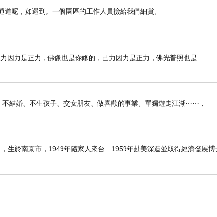
遇通道呢，如遇到。一個園區的工作人員撿給我們細賞。
己力因力是正力，佛像也是你修的，己力因力是正力，佛光普照也是
俠生活：不結婚、不生孩子、交女朋友、做喜歡的事業、單獨遊走江湖⋯⋯，
6日），生於南京市，1949年隨家人來台，1959年赴美深造並取得經濟發展