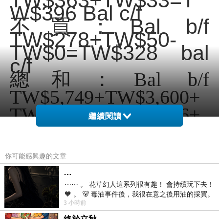
TW$363+TW$33=T
W$396 Bal c/f
不買：Bal b/f
TW$278+TW$50-
TW$0=TW$328 bal
c/f
總和：Bal b/f
TW$5,749+TW$3,600+
TW$1,080+TW$3,636+
繼續閱讀
TW$1,200+TW$108+T
W$396+TW$328=TW$1
你可能感興趣的文章
6,097 Bal c/f
…
⋯⋯ 。 花草幻人這系列很有趣！ 會持續玩下去！
🧡 。 🐻 毒油事件後，我很在意之後用油的採買。
3 小時前
前天購買了我之前就很愛