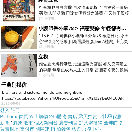
終於立秋
2025/10/11, 省到
上一篇：
可有海豚白白靠攏 再次遙迢氣旋 可再饒過一遍窮
弱 雖人間活動 已達文明極致之浪費 但又何干質樸
2025/10/13, 省到
下一篇：
14 小時前
者 只能白白陪葬
小護師番外章78 > 福慧雙修 年輕卻有個老靈魂 ㄑ金剛經〉podcast
115.6.7 ( 同步存小護師番外章78 感恩日記-今天
心裡特別的感動,因為選課燒腦,line A梳爬, 上完失
13 小時前
智課的她,特來傾
立秋
預告夏天將行漸遠 走過這陽光普照 卻又充滿逝去
的季節 無常已成為人生的日常 當擁著今夜的歡暢
23 小時前
舒心 轉眼驟成昨日 而明晨 太陽
千萬別模仿
brothers and sisters, friends and neighbors
https://youtube.com/shorts/hUfepoOgSak?is=xX2f827BaG4S69iR
2026-08-06
https
登入
註冊
PChome首頁
線上購物
24h購物
書店
露天拍賣
比比昂代購
新聞
/
氣象
股市
個人新聞台
廣告刊登
加入聯播網
全球購物
買賣租屋
支付連
國際連
Pi 拍錢包
旅遊
服務中心