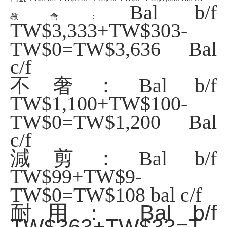
Bal b/f
教會：
TW$3,333+TW$303-
TW$0=TW$3,636 Bal
c/f
不奢：
Bal b/f
TW$1,100+TW$100-
TW$0=TW$1,200 Bal
c/f
減剪：Bal b/f
TW$99
+TW$9-
TW$0=TW$108 bal c/f
耐用： Bal b/f