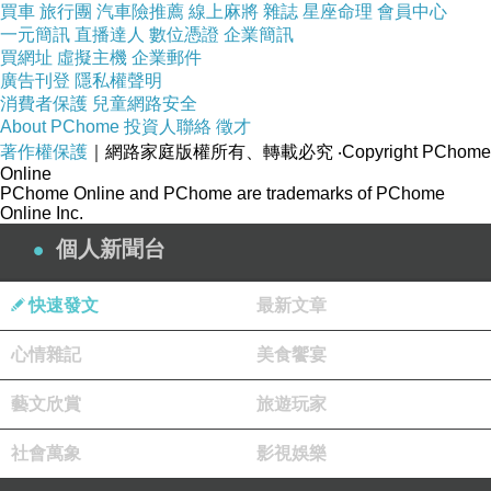
買車
旅行團
汽車險推薦
線上麻將
雜誌
星座命理
會員中心
一元簡訊
直播達人
數位憑證
企業簡訊
買網址
虛擬主機
企業郵件
廣告刊登
隱私權聲明
消費者保護
兒童網路安全
About PChome
投資人聯絡
徵才
著作權保護
｜網路家庭版權所有、轉載必究
‧Copyright PChome
Online
PChome Online and PChome are trademarks of PChome
Online Inc.
個人新聞台
快速發文
最新文章
心情雜記
美食饗宴
藝文欣賞
旅遊玩家
社會萬象
影視娛樂