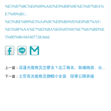
%E5%87%8C%E6%99%A82%E9%BB%9E%E5%87%BA%
E7%99%BC-
%E5%BE%B9%E5%A4%9C%E8%B6%95%E8%B7%AF-
%E5%8F%AA%E7%82%BA%E6%95%91%E7%81%BD%E
5%8D%80-041607728.html
花蓮光復救災怎麼去？志工報名、裝備物資、台鐵加班車一次看
上一篇：
士官長光復救災贈帽小女孩 陸軍公開表揚
下一篇：