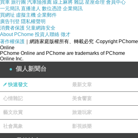
買車
旅行團
汽車險推薦
線上麻將
雜誌
星座命理
會員中心
一元簡訊
直播達人
數位憑證
企業簡訊
買網址
虛擬主機
企業郵件
廣告刊登
隱私權聲明
消費者保護
兒童網路安全
About PChome
投資人聯絡
徵才
著作權保護
｜網路家庭版權所有、轉載必究
‧Copyright PChome
Online
PChome Online and PChome are trademarks of PChome
Online Inc.
個人新聞台
快速發文
最新文章
心情雜記
美食饗宴
藝文欣賞
旅遊玩家
社會萬象
影視娛樂