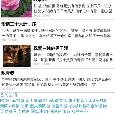
江湖上紛紛擾擾 總是沒有個事實 世上不只一位小
娃兒 人間總有千千萬萬人 他們心中有著一座山 梁
2026-08-06
山佛山泰華衡恆嵩 一山之高
愛情三十六計，序
兵法，藏在一滴露水裡，映照日出的方向。 智慧，是不讓衝突成為唯
一的答案。 進退之間，為自己留下一條生路，也為他人留下一分餘地
2026-08-06
祝賀～純純男子漢
聽歌：《我們的高峰》～純純男子漢～恭賀新書出
版～願你新書〞八十八頁的青春〞大賣！記得你曾
2026-08-06
經在我的版留言…「好讚的圖^^感覺大家
致青春
年輕時曾想著騎馬仗劍闖天涯 可是半路上遇到一個人 她說要許我終生
於是我一激動 當了劍 賣了馬 從此一心柴米油鹽醬醋茶 可當
16 小時前
登入
註冊
PChome首頁
線上購物
24h購物
書店
露天拍賣
比比昂代購
新聞
/
氣象
股市
個人新聞台
廣告刊登
加入聯播網
全球購物
買賣租屋
支付連
國際連
Pi 拍錢包
旅遊
服務中心