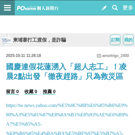
柬埔寨打工渡假，是詐騙
訂閱
我的
2025-10-11 11:28:18
amortrigo_2400
國慶連假花蓮湧入「超人志工」！凌
晨2點出發「徹夜趕路」只為救災區
留言 0
收藏 0
推薦 0
https://tw.news.yahoo.com/%E5%9C%8B%E6%85%B6%E9%
80%A3%E5%81%87%E8%8A%B1%E8%93%AE%E6%B9%
A7%E5%85%A5-
%E8%B6%85%E4%BA%BA%E5%BF%97%E5%B7%A5-