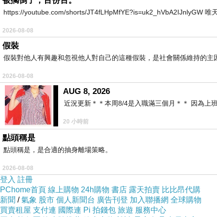
被擱倒了，百份百。
https://youtube.com/shorts/JT4fLHpMfYE?is=uk2_hVbA2IJnlyG
2026-08-08
假裝
假裝對他人有興趣和忽視他人對自己的這種假裝，是社會關係維持的主
2026-08-08
AUG 8, 2026
近況更新＊＊本周8/4是入職滿三個月＊＊ 因為上
20 小時前
點頭稱是
點頭稱是，是合適的抽身離場策略。
2026-08-08
登入
註冊
PChome首頁
線上購物
24h購物
書店
露天拍賣
比比昂代購
新聞
/
氣象
股市
個人新聞台
廣告刊登
加入聯播網
全球購物
買賣租屋
支付連
國際連
Pi 拍錢包
旅遊
服務中心