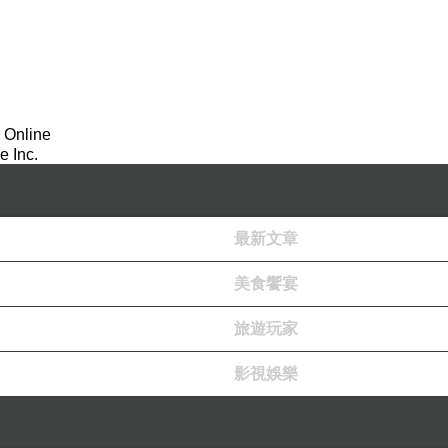
 Online
 Inc.
最新文章
美食饗宴
旅遊玩家
影視娛樂