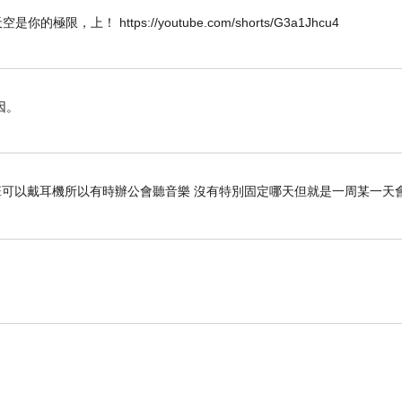
W 唯天空是你的極限，上！ https://youtube.com/shorts/G3a1Jhcu4
因。
班可以戴耳機所以有時辦公會聽音樂 沒有特別固定哪天但就是一周某一天會