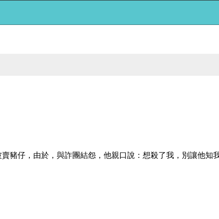
被賣豬仔，由於，與詐團結怨，他親口說：想殺了我，別讓他知