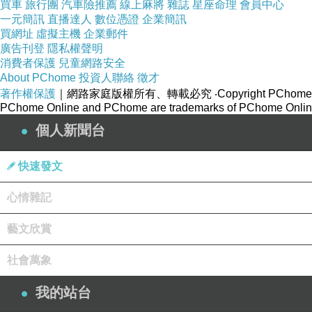
買車
旅行團
汽車險推薦
線上麻將
雜誌
星座命理
會員中心
一元簡訊
直播達人
數位憑證
企業簡訊
買網址
虛擬主機
企業郵件
廣告刊登
隱私權聲明
消費者保護
兒童網路安全
About PChome
投資人聯絡
徵才
著作權保護
｜網路家庭版權所有、轉載必究
‧Copyright PChome
PChome Online and PChome are trademarks of PChome Online
個人新聞台
快速發文
心情雜記
藝文欣賞
社會萬象
我的站台