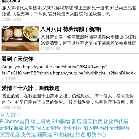
藍玫友8
2025/10/9, 省到
旅人掌櫃旅人掌櫃 我又來找你喝茶囉 帶上三師兄一道來 知己兩三品茗
上一篇：
論道 人生樂事，平常也 窗外秋景盡入眼底 秋風秋葉，愁
2025/10/11, 省到
下一篇：
2026-08-08
八月八日 荷塘清韻 ( 新詩)
八月荷香像一條河流般呼嘯奔騰奔向季節塘心任我
恣意瀏覽，蹲下以膜拜之姿拍下荷韻雅姿轉身離開
2026-08-08
時我把美麗的遐想掛在亭亭葉柄上盼望
看到了天使你
Angel you https://youtube.com/shorts/G9B4XR4ovgs?
is=TzCHOnvmPBPshnNa https://youtu.be/nNdi4hche_s?is=nDIAqAk
7 小時前
愛情三十六計，圍魏救趙
真正的愛，在我走遍千山萬水之後，仍然想起。 有一個人，從未攻你
的心，卻早已圍住了自己的餘生。 於是我學會，先替你守住疲憊，再
2026-08-08
登入
註冊
PChome首頁
線上購物
24h購物
書店
露天拍賣
比比昂代購
新聞
/
氣象
股市
個人新聞台
廣告刊登
加入聯播網
全球購物
買賣租屋
支付連
國際連
Pi 拍錢包
旅遊
服務中心