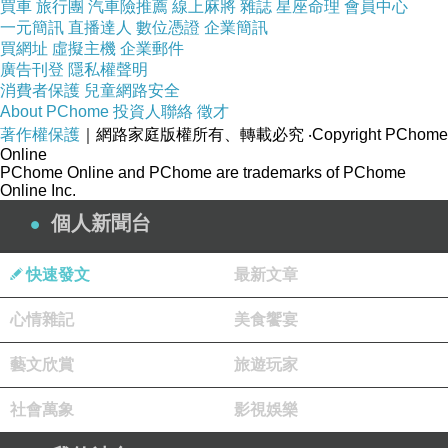
買車
旅行團
汽車險推薦
線上麻將
雜誌
星座命理
會員中心
一元簡訊
直播達人
數位憑證
企業簡訊
買網址
虛擬主機
企業郵件
廣告刊登
隱私權聲明
消費者保護
兒童網路安全
About PChome
投資人聯絡
徵才
著作權保護
｜網路家庭版權所有、轉載必究
‧Copyright PChome
Online
PChome Online and PChome are trademarks of PChome
Online Inc.
個人新聞台
快速發文
最新文章
心情雜記
美食饗宴
藝文欣賞
旅遊玩家
社會萬象
影視娛樂