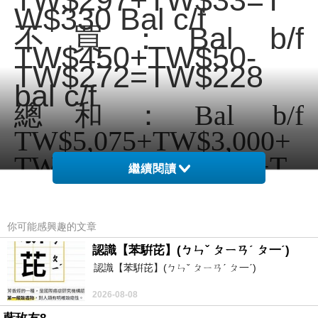
TW$297+TW$33=T
W$330 Bal c/f
不買：Bal b/f
TW$450+TW$50-
TW$272=TW$228
bal c/f
總和：Bal b/f
TW$5,075+TW$3,000+
TW$900+TW$3,030+T
繼續閱讀
W$1,000+TW$90+TW$
330+TW$228=TW$13,6
你可能感興趣的文章
53 Bal c/f
認識【苯騈芘】(ㄅㄣˇ ㄆㄧㄢˊ ㄆ一ˊ)
認識【苯騈芘】(ㄅㄣˇ ㄆㄧㄢˊ ㄆ一ˊ)
2026-08-08