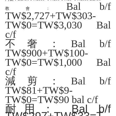
Bal b/f
教會：
TW$2,727+TW$303-
TW$0=TW$3,030 Bal
c/f
不奢：
Bal b/f
TW$900+TW$100-
TW$0=TW$1,000 Bal
c/f
減剪：Bal b/f
TW$81
+TW$9-
TW$0=TW$90 bal c/f
耐用： Bal b/f