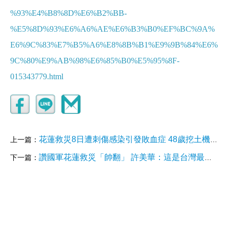
%93%E4%B8%8D%E6%B2%BB-
%E5%8D%93%E6%A6%AE%E6%B3%B0%EF%BC%9A%
E6%9C%83%E7%B5%A6%E8%8B%B1%E9%9B%84%E6%
9C%80%E9%AB%98%E6%85%B0%E5%95%8F-
015343779.html
花蓮救災8日遭刺傷感染引發敗血症 48歲挖土機老闆中秋夜過世
上一篇：
讚國軍花蓮救災「帥翻」 許美華：這是台灣最需要的正能量
下一篇：