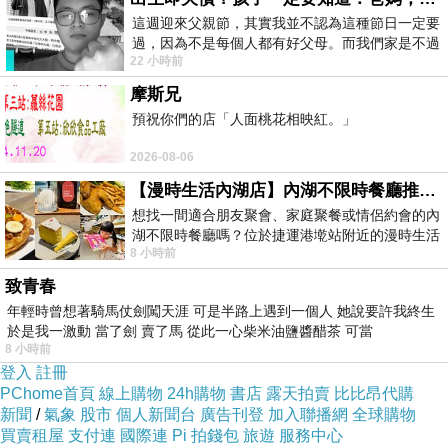
這週迎來父親節，其實我並不認為這種節日一定要
過，因為不是每個人都有好父母。而我們家是不過
22 小時前
節的，平時也沒什麼儀式感，生活趨近冷
摩斯兄
預祝你們的店「人面桃花相映紅。」
2026-08-06
【漫時生活內湖店】內湖不限時餐廳推薦｜捷運港墘站美食，聚餐、約會、家庭聚會首選，正餐甜點一次滿足
想找一間適合朋友聚會、家庭聚餐或情侶約會的內
湖不限時餐廳嗎？位於捷運港墘站附近的漫時生活
8 小時前
內湖店，從捷運站步行約4分鐘即可抵
致青春
年輕時曾想著騎馬仗劍闖天涯 可是半路上遇到一個人 她說要許我終生
於是我一激動 當了劍 賣了馬 從此一心柴米油鹽醬醋茶 可當
8 小時前
登入
註冊
PChome首頁
線上購物
24h購物
書店
露天拍賣
比比昂代購
新聞
/
氣象
股市
個人新聞台
廣告刊登
加入聯播網
全球購物
買賣租屋
支付連
國際連
Pi 拍錢包
旅遊
服務中心