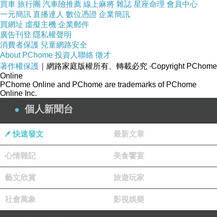
買車
旅行團
汽車險推薦
線上麻將
雜誌
星座命理
會員中心
一元簡訊
直播達人
數位憑證
企業簡訊
買網址
虛擬主機
企業郵件
廣告刊登
隱私權聲明
消費者保護
兒童網路安全
About PChome
投資人聯絡
徵才
著作權保護
｜網路家庭版權所有、轉載必究
‧Copyright PChome
Online
PChome Online and PChome are trademarks of PChome
Online Inc.
個人新聞台
快速發文
最新文章
心情雜記
美食饗宴
藝文欣賞
旅遊玩家
社會萬象
影視娛樂