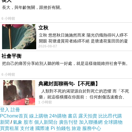
長大
長大，與年齡無關，跟挫折有關。
6 小時前
立秋
立秋 悠悠秋日施施然而來 陽光仍熾熱得叫人睜不
開眼 荷塘邊賞荷者絡繹不絕 是塘邊荷葉田田的凝
2026-08-07
望 風中飄逸的是映日荷花別樣紅
社會平衡
把自己的痛苦分享給別人聽的唯一好處，就是這樣做能維持社會平衡。
6 小時前
典藏封面聊兩句-【不死藥】
人類對不死的渴望源自於對死亡的恐懼 而「不死
藥」就這樣橫擺在你面前： 任何創傷迅速癒合、
1 小時前
停止衰老、痛覺消失…堪
登入
註冊
PChome首頁
線上購物
24h購物
書店
露天拍賣
比比昂代購
新聞
/
氣象
股市
個人新聞台
廣告刊登
加入聯播網
全球購物
買賣租屋
支付連
國際連
Pi 拍錢包
旅遊
服務中心