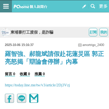
柬埔寨打工渡假，是詐騙
訂閱
我的
2025-10-06 15:16:37
amortrigo_2400
羅智強、郝龍斌請假赴花蓮災區 郭正
亮怒揭「辯論會停辦」內幕
留言 0
收藏 0
推薦 0
https://today.line.me/tw/v3/article/2Dj3Vzj