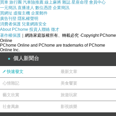
買車
旅行團
汽車險推薦
線上麻將
雜誌
星座命理
會員中心
一元簡訊
直播達人
數位憑證
企業簡訊
買網址
虛擬主機
企業郵件
廣告刊登
隱私權聲明
消費者保護
兒童網路安全
About PChome
投資人聯絡
徵才
著作權保護
｜網路家庭版權所有、轉載必究
‧Copyright PChome
Online
PChome Online and PChome are trademarks of PChome
Online Inc.
個人新聞台
快速發文
最新文章
心情雜記
美食饗宴
藝文欣賞
旅遊玩家
社會萬象
影視娛樂