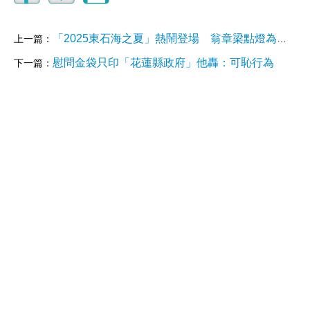
「2025東石海之夏」熱鬧登場 翁章梁點燈為花蓮災區祈福
上一篇：
慰問金袋只印「花蓮縣政府」他轟：可恥行為
下一篇：