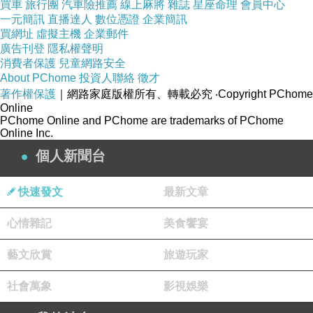
買車
旅行團
汽車險推薦
線上麻將
雜誌
星座命理
會員中心
一元簡訊
直播達人
數位憑證
企業簡訊
買網址
虛擬主機
企業郵件
廣告刊登
隱私權聲明
消費者保護
兒童網路安全
About PChome
投資人聯絡
徵才
著作權保護
｜網路家庭版權所有、轉載必究
‧Copyright PChome
Online
PChome Online and PChome are trademarks of PChome
Online Inc.
個人新聞台
快速發文
最新文章
心情雜記
美食饗宴
藝文欣賞
旅遊玩家
社會萬象
影視娛樂