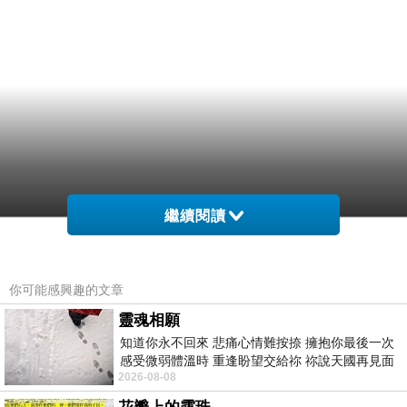
繼續閱讀
你可能感興趣的文章
靈魂相願
知道你永不回來 悲痛心情難按捺 擁抱你最後一次
感受微弱體溫時 重逢盼望交給祢 祢說天國再見面
2026-08-08
此刻忍淚說別離 他日靈魂再