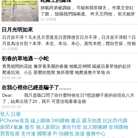
花瓣上的露珠
帥氣阿弟被調線， 可能和我常聊天， 作業主管紅
了眼， 阻隔我們隔兩邊。 昨天又問他， 前天她穿
18 小時前
什麼顏色衣服， 不經
日月光明如來
日月豈不淨？凡夫見月雲遮見日雲障便言日月不淨，日月豈不淨耶？日
月豈為汝分別？本淨、本念、本法、本心。真性本然，體自空寂，性相
12 小時前
初春的草地遇ㄧ小蛇
青黑相間的花紋 像穿著美麗的春服 牠氣定神閒 緩緩沿著草地的起伏
爬過坑洞、小丘 那麼的悠閒 無所畏懼 牠爬過整片草地 向
2026-08-08
在我心裡你已經是騙子了........
Dear: 我只是隨口問了你什麼時候生日?想說獅子座的你現在八月
了，結果出現了20，我不 可置信地看著這個
2026-08-08
登入
註冊
PChome首頁
線上購物
24h購物
書店
露天拍賣
比比昂代購
新聞
/
氣象
股市
個人新聞台
廣告刊登
加入聯播網
全球購物
買賣租屋
支付連
國際連
Pi 拍錢包
旅遊
服務中心