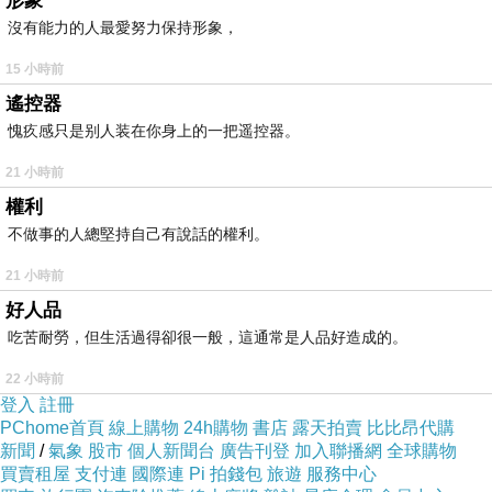
形象
沒有能力的人最愛努力保持形象，
15 小時前
遙控器
愧疚感只是别人装在你身上的一把遥控器。
21 小時前
權利
不做事的人總堅持自己有說話的權利。
21 小時前
好人品
吃苦耐勞，但生活過得卻很一般，這通常是人品好造成的。
22 小時前
登入
註冊
PChome首頁
線上購物
24h購物
書店
露天拍賣
比比昂代購
新聞
/
氣象
股市
個人新聞台
廣告刊登
加入聯播網
全球購物
買賣租屋
支付連
國際連
Pi 拍錢包
旅遊
服務中心