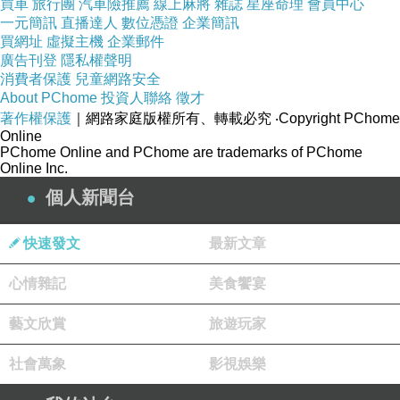
買車
旅行團
汽車險推薦
線上麻將
雜誌
星座命理
會員中心
一元簡訊
直播達人
數位憑證
企業簡訊
買網址
虛擬主機
企業郵件
廣告刊登
隱私權聲明
消費者保護
兒童網路安全
About PChome
投資人聯絡
徵才
著作權保護
｜網路家庭版權所有、轉載必究
‧Copyright PChome
Online
PChome Online and PChome are trademarks of PChome
Online Inc.
個人新聞台
快速發文
最新文章
心情雜記
美食饗宴
藝文欣賞
旅遊玩家
社會萬象
影視娛樂