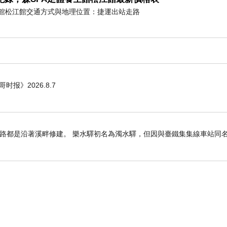
養生館松江館交通方式與地理位置：捷運出站走路
哥时报》2026.8.7
路都是沿著溪畔修建。 樂水驛初名為濁水驛，但因與臺鐵集集線車站同名，