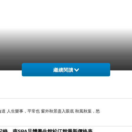
繼續閱讀
論道 人生樂事，平常也 窗外秋景盡入眼底 秋風秋葉，愁
紀錄，森SPA足體養生館松江館最新價格表