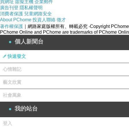
買網址
虛擬主機
企業郵件
廣告刊登
隱私權聲明
消費者保護
兒童網路安全
About PChome
投資人聯絡
徵才
著作權保護
｜網路家庭版權所有、轉載必究
‧Copyright PChome
PChome Online and PChome are trademarks of PChome Online
個人新聞台
快速發文
心情雜記
藝文欣賞
社會萬象
我的站台
登入