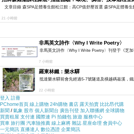
文章目錄 森SPA足體養生館松江館：高CP值舒壓首選 森SPA足體
21 小時前
非馬英文詩作〈Why I Write Poetry〉
非馬英文詩作〈Why I Write Poetry〉刊登于《芝加
7 小時前
羅東林鐵：樂水驛
抵達樂水驛前會先經過5-7號隧道及橫越碼崙溪，鐵
22 小時前
登入
註冊
PChome首頁
線上購物
24h購物
書店
露天拍賣
比比昂代購
新聞
/
氣象
股市
個人新聞台
廣告刊登
加入聯播網
全球購物
買賣租屋
支付連
國際連
Pi 拍錢包
旅遊
服務中心
買車
旅行團
汽車險推薦
線上麻將
雜誌
星座命理
會員中心
一元簡訊
直播達人
數位憑證
企業簡訊