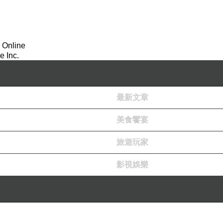
 Online
 Inc.
最新文章
美食饗宴
旅遊玩家
影視娛樂