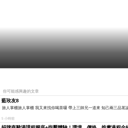
你可能感興趣的文章
藍玫友8
旅人掌櫃旅人掌櫃 我又來找你喝茶囉 帶上三師兄一道來 知己兩三品茗
5 小時前
招牌森雞湯課程腳底+指壓體驗！環境、價格、按摩過程全