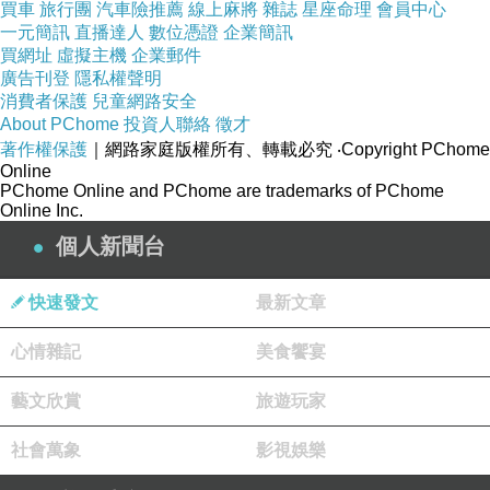
買車
旅行團
汽車險推薦
線上麻將
雜誌
星座命理
會員中心
一元簡訊
直播達人
數位憑證
企業簡訊
買網址
虛擬主機
企業郵件
廣告刊登
隱私權聲明
消費者保護
兒童網路安全
About PChome
投資人聯絡
徵才
著作權保護
｜網路家庭版權所有、轉載必究
‧Copyright PChome
Online
PChome Online and PChome are trademarks of PChome
Online Inc.
個人新聞台
快速發文
最新文章
心情雜記
美食饗宴
藝文欣賞
旅遊玩家
社會萬象
影視娛樂