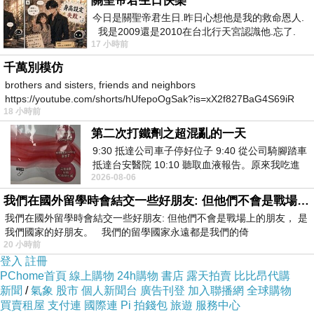
關聖帝君生日快樂
今日是關聖帝君生日.昨日心想他是我的救命恩人.
我是2009還是2010在台北行天宮認識他.忘了.
17 小時前
一個奇摩交友的網友學
千萬別模仿
brothers and sisters, friends and neighbors
https://youtube.com/shorts/hUfepoOgSak?is=xX2f827BaG4S69iR
18 小時前
https
第二次打鐵劑之超混亂的一天
9:30 抵達公司車子停好位子 9:40 從公司騎腳踏車
抵達台安醫院 10:10 聽取血液報告。原來我吃進
2026-08-06
去的 B12 彌可保並非沒有吸收而是超
我們在國外留學時會結交一些好朋友: 但他們不會是戰場上的朋友
我們在國外留學時會結交一些好朋友: 但他們不會是戰場上的朋友， 是
我們國家的好朋友。 我們的留學國家永遠都是我們的倚
20 小時前
登入
註冊
PChome首頁
線上購物
24h購物
書店
露天拍賣
比比昂代購
新聞
/
氣象
股市
個人新聞台
廣告刊登
加入聯播網
全球購物
買賣租屋
支付連
國際連
Pi 拍錢包
旅遊
服務中心