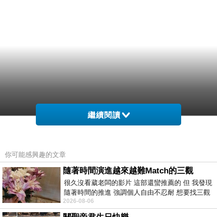
繼續閱讀
你可能感興趣的文章
隨著時間演進越來越難Match的三觀
很久沒看葳老闆的影片 這部還蠻推薦的 但 我發現
隨著時間的推進 強調個人自由不忍耐 想要找三觀
2026-08-06
接近的不要說對象 連朋友都超