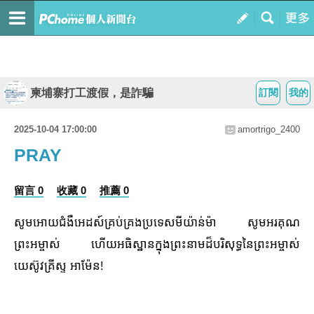
柬埔寨打工渡假，是詐騙
訂閱
我的
2025-10-04 17:00:00
amortrigo_2400
PRAY
留言 0
收藏 0
推薦 0
សូមអោយជំងឺអេដស៍គ្រប់គ្រងប្រទេសមីយ៉ាន់ម៉ា សូមអរគុណ
ព្រះអម្ចាស់ ហើយអធិស្ឋានក្នុងព្រះនាមដ៏បរិសុទ្ធនៃព្រះអម្ចាស់
យេស៊ូវគ្រីស្ទ អាម៉ែន!