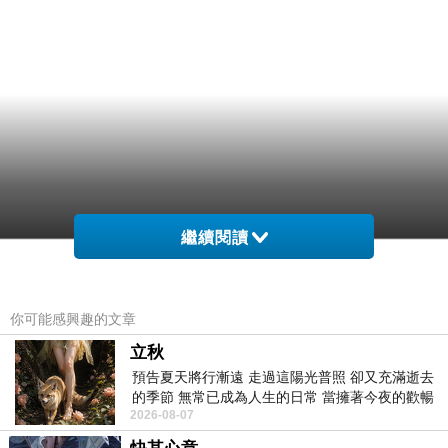
繼續閱讀
你可能感興趣的文章
立秋
預告夏天將行漸遠 走過這陽光普照 卻又充滿逝去
的季節 無常已成為人生的日常 當擁著今夜的歡暢
2026-08-07
舒心 轉眼驟成昨日 而明晨 太陽