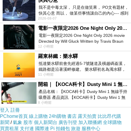
快其心意
我不是中毒太深， 只是在做笑果， PO文有題材，
快其心意 而以， 做某些事情讓自己的內心--- 感到
2026-08-07
愉快。
電影一夜限定2026 One Night Only 2026 movie
電影一夜限定2026 One Night Only 2026 movie
Directed by Will Gluck Written by Travis Braun
12 小時前
Starring Monica Barbaro
羅東林鐵：樂水驛
抵達樂水驛前會先經過5-7號隧道及橫越碼崙溪，
鐵路都是沿著溪畔修建。 樂水驛初名為濁水驛，
11 小時前
但因與臺鐵集集線車站同名，於1953
開箱｜【KOCA科卡】Dusty Mini 1 無線手持吸塵器
產品名稱：【KOCA科卡】Dusty Mini 1 無線手持
吸塵器 產品資訊 【KOCA科卡】Dusty Mini 1 無
8 小時前
線手持吸塵器評語： 能吸、能吹兼具兩
登入
註冊
PChome首頁
線上購物
24h購物
書店
露天拍賣
比比昂代購
新聞
/
氣象
股市
個人新聞台
廣告刊登
加入聯播網
全球購物
買賣租屋
支付連
國際連
Pi 拍錢包
旅遊
服務中心