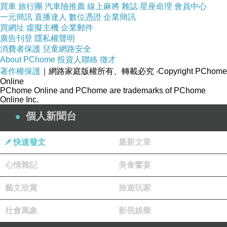
買車
旅行團
汽車險推薦
線上麻將
雜誌
星座命理
會員中心
一元簡訊
直播達人
數位憑證
企業簡訊
買網址
虛擬主機
企業郵件
廣告刊登
隱私權聲明
消費者保護
兒童網路安全
About PChome
投資人聯絡
徵才
著作權保護
｜網路家庭版權所有、轉載必究
‧Copyright PChome
Online
PChome Online and PChome are trademarks of PChome
Online Inc.
個人新聞台
快速發文
最新文章
心情雜記
美食饗宴
藝文欣賞
旅遊玩家
社會萬象
影視娛樂