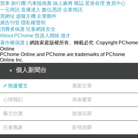
買車
旅行團
汽車險推薦
線上麻將
雜誌
星座命理
會員中心
一元簡訊
直播達人
數位憑證
企業簡訊
買網址
虛擬主機
企業郵件
廣告刊登
隱私權聲明
消費者保護
兒童網路安全
About PChome
投資人聯絡
徵才
著作權保護
｜網路家庭版權所有、轉載必究
‧Copyright PChome
Online
PChome Online and PChome are trademarks of PChome
Online Inc.
個人新聞台
快速發文
最新文章
心情雜記
美食饗宴
藝文欣賞
旅遊玩家
社會萬象
影視娛樂