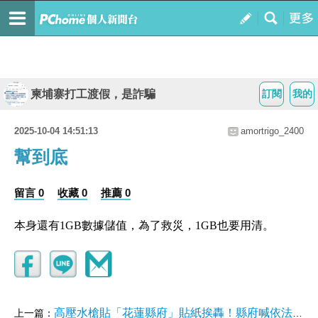
柬埔寨打工渡假，是詐騙
訂閱
我的
2025-10-04 14:51:13
amortrigo_2400
幫到底
留言 0
收藏 0
推薦 0
本身還有1GB數據儲值，為了救災，1GB也要用清。
高壓水槍貼「花蓮縣府」貼紙挨轟！縣府喊依法採購：已請律師提告
上一篇：