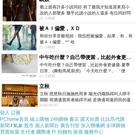
脆上面有許多小說同好 有了脆我才知道原來寫小
說的人那麼多 幾乎比讀小說的人還多 有位同好問
22 小時前
了一個問題 她說為什麼高中文學獎的
被ＡＩ偏愛，ＸＤ
和你分享音樂視頻：我也想被偏愛，結果，有，有
被ＡＩ偏愛，^^ 哈
23 小時前
中午吃什麼？自己帶便當，比起外食更健康-夏季日常。(舞動馬尾廚房)
中午吃什麼？自己帶便當，比起外食更健康-夏季
日常。(舞動馬尾廚房) 「今天吃什麼？」 「便
23 小時前
當？麵？還是炒飯？」 每天都在選擇
立秋
立秋 悠悠秋日施施然而來 陽光仍熾熱得叫人睜不
開眼 荷塘邊賞荷者絡繹不絕 是塘邊荷葉田田的凝
2026-08-07
望 風中飄逸的是映日荷花別樣紅
登入
註冊
PChome首頁
線上購物
24h購物
書店
露天拍賣
比比昂代購
新聞
/
氣象
股市
個人新聞台
廣告刊登
加入聯播網
全球購物
買賣租屋
支付連
國際連
Pi 拍錢包
旅遊
服務中心