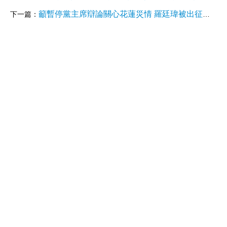
籲暫停黨主席辯論關心花蓮災情 羅廷瑋被出征罵翻
下一篇：