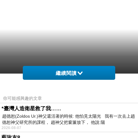
繼續閱讀
你可能感興趣的文章
*臺灣人造衛星救了我……
趙德恕(Zoldos Ur.)神父還活著的時候: 他怕見太陽光 我有一次去上趙
德恕神父研究所的課程， 趙神父把窗簾放下， 他說:陽
2026-08-07
藍玫友8