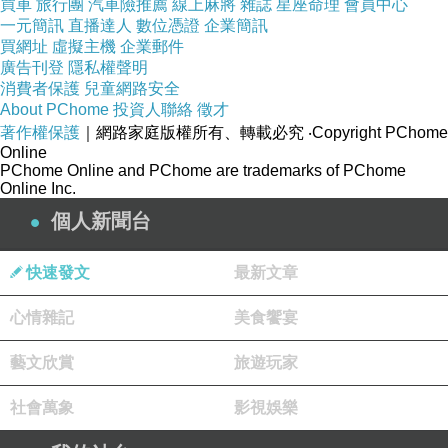
買車
旅行團
汽車險推薦
線上麻將
雜誌
星座命理
會員中心
一元簡訊
直播達人
數位憑證
企業簡訊
買網址
虛擬主機
企業郵件
廣告刊登
隱私權聲明
消費者保護
兒童網路安全
About PChome
投資人聯絡
徵才
著作權保護
｜網路家庭版權所有、轉載必究
‧Copyright PChome
Online
PChome Online and PChome are trademarks of PChome
Online Inc.
個人新聞台
快速發文
最新文章
心情雜記
美食饗宴
藝文欣賞
旅遊玩家
社會萬象
影視娛樂