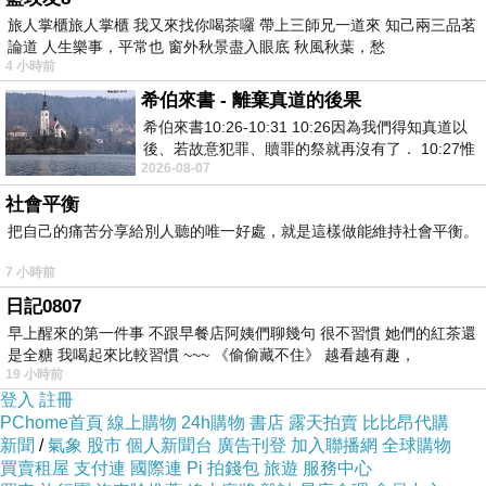
旅人掌櫃旅人掌櫃 我又來找你喝茶囉 帶上三師兄一道來 知己兩三品茗
論道 人生樂事，平常也 窗外秋景盡入眼底 秋風秋葉，愁
4 小時前
希伯來書 - 離棄真道的後果
希伯來書10:26-10:31 10:26因為我們得知真道以
後、若故意犯罪、贖罪的祭就再沒有了． 10:27惟
2026-08-07
有戰懼等候審判和那燒滅眾敵人的烈火
社會平衡
把自己的痛苦分享給別人聽的唯一好處，就是這樣做能維持社會平衡。
7 小時前
日記0807
早上醒來的第一件事 不跟早餐店阿姨們聊幾句 很不習慣 她們的紅茶還
是全糖 我喝起來比較習慣 ~~~ 《偷偷藏不住》 越看越有趣，
19 小時前
登入
註冊
PChome首頁
線上購物
24h購物
書店
露天拍賣
比比昂代購
新聞
/
氣象
股市
個人新聞台
廣告刊登
加入聯播網
全球購物
買賣租屋
支付連
國際連
Pi 拍錢包
旅遊
服務中心