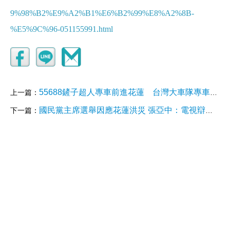
9%98%B2%E9%A2%B1%E6%B2%99%E8%A2%8B-
%E5%9C%96-051155991.html
55688鏟子超人專車前進花蓮 台灣大車隊專車免費載
上一篇：
國民黨主席選舉因應花蓮洪災 張亞中：電視辯論不該暫停
下一篇：