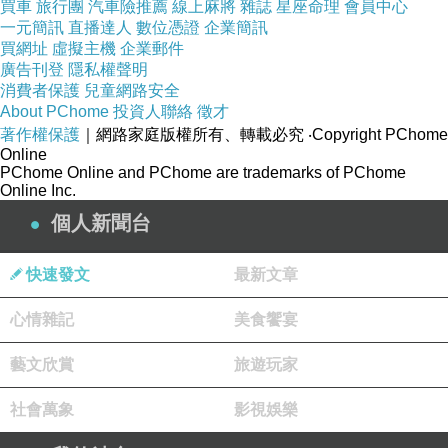
買車
旅行團
汽車險推薦
線上麻將
雜誌
星座命理
會員中心
一元簡訊
直播達人
數位憑證
企業簡訊
買網址
虛擬主機
企業郵件
廣告刊登
隱私權聲明
消費者保護
兒童網路安全
About PChome
投資人聯絡
徵才
著作權保護
｜網路家庭版權所有、轉載必究
‧Copyright PChome
Online
PChome Online and PChome are trademarks of PChome
Online Inc.
個人新聞台
快速發文
最新文章
心情雜記
美食饗宴
藝文欣賞
旅遊玩家
社會萬象
影視娛樂