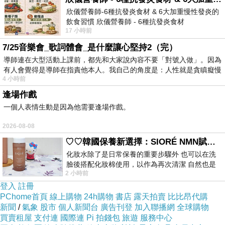
欣儀營養師-6種抗發炎食材 & 6大加重慢性發炎的
飲食習慣 欣儀營養師 - 6種抗發炎食材
17 小時前
https://www.facebook.com/photo/?fbid=147
7/25音樂會_歌詞體會_是什麼讓心堅持2（完）
導師連在大型活動上課前，都先和大家說內容不要「對號入做」。因為
有人會覺得是導師在指責他本人。我自己的角度是：人性就是貪瞋癡慢
4 小時前
逢場作戲
一個人表情生動是因為他需要逢場作戲。
2026-08-08
♡♡韓國保養新選擇：SIORÉ NMN賦活泡泡化妝水♡♡
化妝水除了是日常保養的重要步驟外 也可以在洗
臉後搭配化妝棉使用，以作為再次清潔 自然也是
2 小時前
我的保養必備品項 不過，我對於化妝
登入
註冊
PChome首頁
線上購物
24h購物
書店
露天拍賣
比比昂代購
新聞
/
氣象
股市
個人新聞台
廣告刊登
加入聯播網
全球購物
買賣租屋
支付連
國際連
Pi 拍錢包
旅遊
服務中心