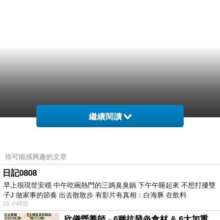
繼續閱讀
你可能感興趣的文章
日記0808
早上很現世安穩 中午吃碗熱門的三媽臭臭鍋 下午午睡起來 不想打擾雙
子J 做家事的節奏 出去散散步 有影片有真相：白海豚 在飲料
18 小時前
欣儀營養師 - 6種抗發炎食材 & 6大加重慢性發炎的飲食習慣