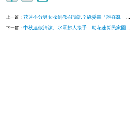
花蓮不分男女收到教召簡訊？綠委轟「誰在亂」：傅氏夫妻治理地方亂成一團
上一篇：
中秋連假清潔、水電超人接手 助花蓮災民家園更明亮
下一篇：