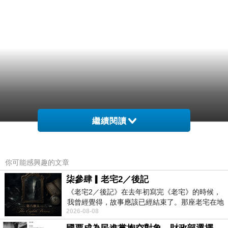
繼續閱讀
你可能感興趣的文章
柒參肆▎老宅2／後記
《老宅2／後記》在去年初寫完《老宅》的時候，
我曾經覺得，故事應該已經結束了。那座老宅在地
2026-08-08
震中倒塌，七個人終於離開那片黑暗，