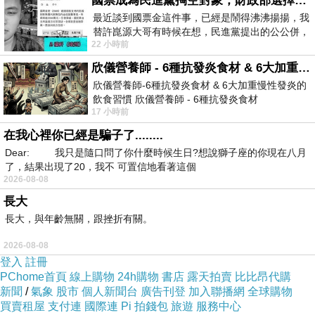
國票成為民進黨掏空對象，財政部選擇性失憶
最近談到國票金這件事，已經是鬧得沸沸揚揚，我
替許崑源大哥有時候在想，民進黨提出的公公併，
22 小時前
其實就是想要國庫通黨庫，鬧出最大的醜
欣儀營養師 - 6種抗發炎食材 & 6大加重慢性發炎的飲食習慣
欣儀營養師-6種抗發炎食材 & 6大加重慢性發炎的
飲食習慣 欣儀營養師 - 6種抗發炎食材
17 小時前
https://www.facebook.com/photo/?fbid=147
在我心裡你已經是騙子了........
Dear: 我只是隨口問了你什麼時候生日?想說獅子座的你現在八月
了，結果出現了20，我不 可置信地看著這個
2026-08-08
長大
長大，與年齡無關，跟挫折有關。
2026-08-08
登入
註冊
PChome首頁
線上購物
24h購物
書店
露天拍賣
比比昂代購
新聞
/
氣象
股市
個人新聞台
廣告刊登
加入聯播網
全球購物
買賣租屋
支付連
國際連
Pi 拍錢包
旅遊
服務中心