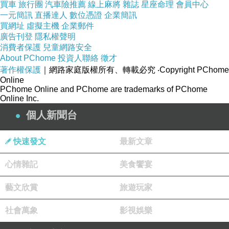
買車
旅行團
汽車險推薦
線上麻將
雜誌
星座命理
會員中心
一元簡訊
直播達人
數位憑證
企業簡訊
買網址
虛擬主機
企業郵件
廣告刊登
隱私權聲明
消費者保護
兒童網路安全
About PChome
投資人聯絡
徵才
著作權保護
｜網路家庭版權所有、轉載必究
‧Copyright PChome
Online
PChome Online and PChome are trademarks of PChome
Online Inc.
個人新聞台
快速發文
最新文章
心情雜記
美食饗宴
藝文欣賞
旅遊玩家
社會萬象
影視娛樂