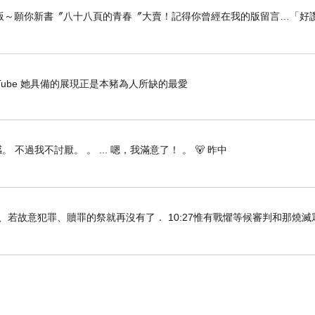
版～願你新書〞八十八頁的青春〞大賣！記得你曾經在我的版留言…「好讚
- YouTube 她具備的展現正是本豬為人所缺的最愛
 不過我不討厭。 。 ... 嗯，我滿意了！ 。 🐻 昨中
知真道以後、若故意犯罪、贖罪的祭就再沒有了． 10:27惟有戰懼等候審判和那燒