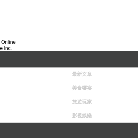
 Online
 Inc.
最新文章
美食饗宴
旅遊玩家
影視娛樂