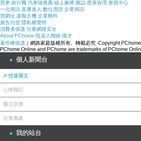
買車
旅行團
汽車險推薦
線上麻將
雜誌
星座命理
會員中心
一元簡訊
直播達人
數位憑證
企業簡訊
買網址
虛擬主機
企業郵件
廣告刊登
隱私權聲明
消費者保護
兒童網路安全
About PChome
投資人聯絡
徵才
著作權保護
｜網路家庭版權所有、轉載必究
‧Copyright PChome
PChome Online and PChome are trademarks of PChome Online
個人新聞台
快速發文
心情雜記
藝文欣賞
社會萬象
我的站台