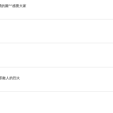
的圖^^感覺大家
滅眾敵人的烈火