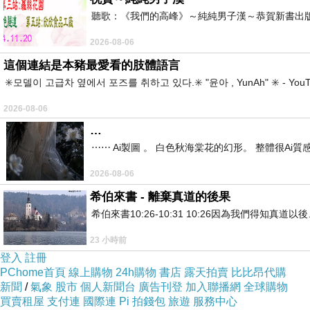
聽歌：《我們的高峰》～純純男子漢～恭賀新書出
2026-08-06
這個連結是本豬最愛看的肢體語言
✳️모델이 고급차 옆에서 포즈를 취하고 있다.✳️ "윤아 , YunAh" ✳️ 
2026-08-06
…
⋯⋯ Ai製圖 。 白色秋海棠花的幻形。 整體很Ai質感。
2026-08-06
希伯來書 - 離棄真道的後果
希伯來書10:26-10:31 10:26因為我們得
23 小時前
登入
註冊
PChome首頁
線上購物
24h購物
書店
露天拍賣
比比昂代購
新聞
/
氣象
股市
個人新聞台
廣告刊登
加入聯播網
全球購物
買賣租屋
支付連
國際連
Pi 拍錢包
旅遊
服務中心