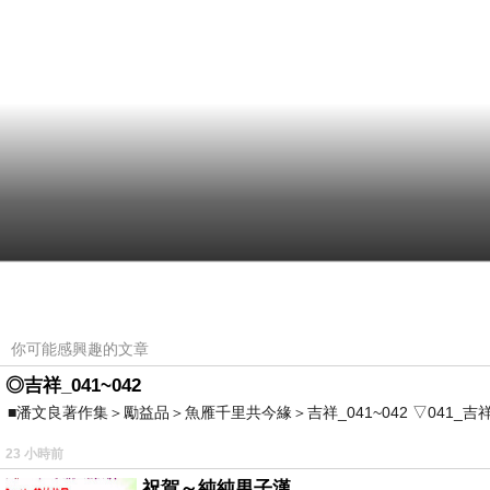
你可能感興趣的文章
◎吉祥_041~042
■潘文良著作集＞勵益品＞魚雁千里共今緣＞吉祥_041~042 ▽041_吉祥。2006.0
23 小時前
祝賀～純純男子漢