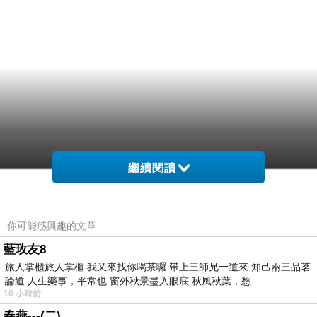
繼續閱讀
你可能感興趣的文章
藍玫友8
旅人掌櫃旅人掌櫃 我又來找你喝茶囉 帶上三師兄一道來 知己兩三品茗
論道 人生樂事，平常也 窗外秋景盡入眼底 秋風秋葉，愁
10 小時前
春燕---(二)