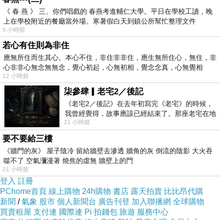
《 春 燕 》 三、你們唱戲的 春燕考進輔仁大學。平日在學校工讀，晚
上在學校附近的餐廳當外場。寒暑假白天到鎮公所幫忙整理文件
5 小時前
若心有住則為非住
應無所住而生其心。本心不住，非住非非住，應生無所住心，無住，非
心非非心無念無無念，覺心初起，心無初相，覺念念真，心無覺相
12 小時前
柒參肆▎老宅2／後記
《老宅2／後記》在去年初寫完《老宅》的時候，
我曾經覺得，故事應該已經結束了。那座老宅在地
21 小時前
震中倒塌，七個人終於離開那片黑暗，
要不要給三樓
《牆門的灰》 屋子陰冷 留給牆壁去滲透 牆角的灰 倒流的陰影 大火吞
噬不了 空氣瀰漫著 燒焦的虛無 牆壁上的門
21 小時前
登入
註冊
PChome首頁
線上購物
24h購物
書店
露天拍賣
比比昂代購
新聞
/
氣象
股市
個人新聞台
廣告刊登
加入聯播網
全球購物
買賣租屋
支付連
國際連
Pi 拍錢包
旅遊
服務中心