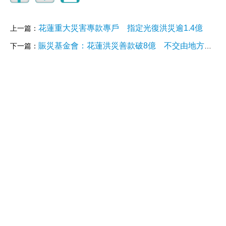
花蓮重大災害專款專戶 指定光復洪災逾1.4億
上一篇：
賑災基金會：花蓮洪災善款破8億 不交由地方應用
下一篇：