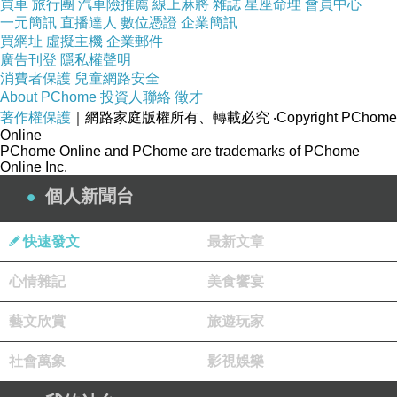
買車
旅行團
汽車險推薦
線上麻將
雜誌
星座命理
會員中心
一元簡訊
直播達人
數位憑證
企業簡訊
買網址
虛擬主機
企業郵件
廣告刊登
隱私權聲明
消費者保護
兒童網路安全
About PChome
投資人聯絡
徵才
著作權保護
｜網路家庭版權所有、轉載必究
‧Copyright PChome
Online
PChome Online and PChome are trademarks of PChome
Online Inc.
個人新聞台
快速發文
最新文章
心情雜記
美食饗宴
藝文欣賞
旅遊玩家
社會萬象
影視娛樂