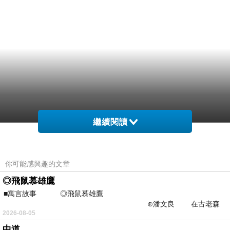
繼續閱讀
你可能感興趣的文章
◎飛鼠慕雄鷹
■寓言故事 ◎飛鼠慕雄鷹
⊕潘文良 在古老森
2026-08-05
林的底層，住著一隻小飛鼠
中道