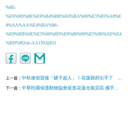
%8E-
%E6%9D%8E%E9%B4%BB%E6%BA%90%E5%85%A8%E
8%AA%AA%E4%BA%86-
%E9%BB%9E%E5%90%8D%E9%80%99%E5%96%AE%E4
%BD%8D/ar-AA1NOpEO
中秋連假迎接「鏟子超人」！花蓮縣府出手了 每日發1.5萬份早午餐
上一篇：
中華民國保護動物協會挺進花蓮光復災區 攜手獸醫與志工守護受災動物
下一篇：