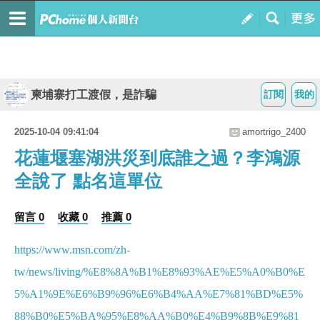
柬埔寨打工渡假，是詐騙
訂閱
我的
2025-10-04 09:41:04
amortrigo_2400
花蓮堰塞湖洪災到底誰之過？李鴻源
全說了 點名這單位
留言 0
收藏 0
推薦 0
https://www.msn.com/zh-
tw/news/living/%E8%8A%B1%E8%93%AE%E5%A0%B0%E
5%A1%9E%E6%B9%96%E6%B4%AA%E7%81%BD%E5%
88%B0%E5%BA%95%E8%AA%B0%E4%B9%8B%E9%81