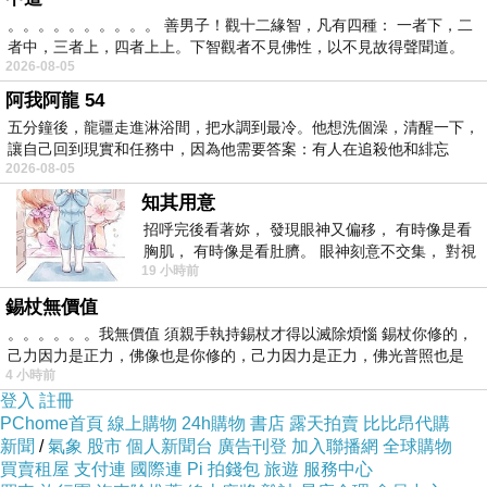
。。。。。。。。。。 善男子！觀十二緣智，凡有四種： 一者下，二
者中，三者上，四者上上。下智觀者不見佛性，以不見故得聲聞道。
2026-08-05
阿我阿龍 54
五分鐘後，龍疆走進淋浴間，把水調到最冷。他想洗個澡，清醒一下，
讓自己回到現實和任務中，因為他需要答案：有人在追殺他和緋忘
2026-08-05
知其用意
招呼完後看著妳， 發現眼神又偏移， 有時像是看
胸肌， 有時像是看肚臍。 眼神刻意不交集， 對視
19 小時前
視線不對齊， 讓我很難不
錫杖無價值
。。。。。。我無價值 須親手執持錫杖才得以滅除煩惱 錫杖你修的，
己力因力是正力，佛像也是你修的，己力因力是正力，佛光普照也是
4 小時前
登入
註冊
PChome首頁
線上購物
24h購物
書店
露天拍賣
比比昂代購
新聞
/
氣象
股市
個人新聞台
廣告刊登
加入聯播網
全球購物
買賣租屋
支付連
國際連
Pi 拍錢包
旅遊
服務中心