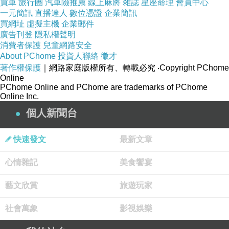
買車
旅行團
汽車險推薦
線上麻將
雜誌
星座命理
會員中心
一元簡訊
直播達人
數位憑證
企業簡訊
買網址
虛擬主機
企業郵件
廣告刊登
隱私權聲明
消費者保護
兒童網路安全
About PChome
投資人聯絡
徵才
著作權保護
｜網路家庭版權所有、轉載必究
‧Copyright PChome
Online
PChome Online and PChome are trademarks of PChome
Online Inc.
個人新聞台
快速發文
最新文章
心情雜記
美食饗宴
藝文欣賞
旅遊玩家
社會萬象
影視娛樂