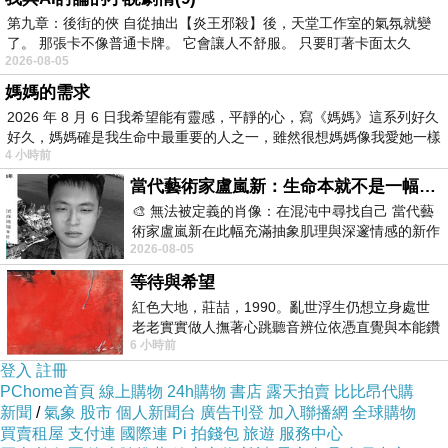
第九章：後街的俠 自從抽出【炎王邪殺】後，天堂工作室的氣氛就變
了。 那張卡不像普通卡牌。 它會讓人不舒服。 只要盯著卡面太久
2026-08-05
媽媽的需求
2026 年 8 月 6 日我希望能有靈感，平靜的心，寫《媽媽》這系列好久
好久，媽媽確是我生命中最重要的人之一，雖然很想媽媽像我愛她一樣
4 小時前
當代藝術家盧嵐新：生命本就不是一幅能被定義的肖像，在混亂與交疊中拼湊完整的靈魂
🎨 無法被定義的肖像：在混沌中尋找自己 當代藝
術家盧嵐新在此幅充滿抽象肌理與深邃情感的新作
2026-08-05
中，以灰白為基底，交織著塗抹、刮擦與
等待與希望
紅色大地，莊喆，1990。亂世浮生仍想立身處世
老老實實做人撫著心跳聽音辨位依憑直覺與本能鑽
6 小時前
向裂隙的亮處探索另一個心聲另一個共鳴的
登入
註冊
PChome首頁
線上購物
24h購物
書店
露天拍賣
比比昂代購
新聞
/
氣象
股市
個人新聞台
廣告刊登
加入聯播網
全球購物
買賣租屋
支付連
國際連
Pi 拍錢包
旅遊
服務中心