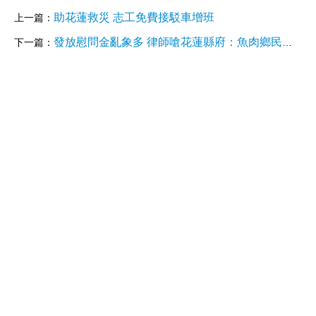
助花蓮救災 志工免費接駁車增班
上一篇：
發放慰問金亂象多 律師嗆花蓮縣府：魚肉鄉民慣了！
下一篇：