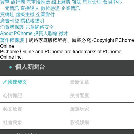
買車
旅行團
汽車險推薦
線上麻將
雜誌
星座命理
會員中心
一元簡訊
直播達人
數位憑證
企業簡訊
買網址
虛擬主機
企業郵件
廣告刊登
隱私權聲明
消費者保護
兒童網路安全
About PChome
投資人聯絡
徵才
著作權保護
｜網路家庭版權所有、轉載必究
‧Copyright PChome
Online
PChome Online and PChome are trademarks of PChome
Online Inc.
個人新聞台
快速發文
最新文章
心情雜記
美食饗宴
藝文欣賞
旅遊玩家
社會萬象
影視娛樂