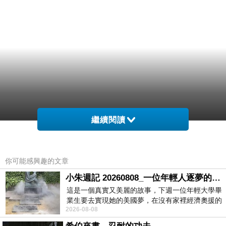
繼續閱讀
你可能感興趣的文章
小朱週記 20260808_一位年輕人逐夢的真實故事
這是一個真實又美麗的故事，下週一位年輕大學畢
業生要去實現她的美國夢，在沒有家裡經濟奧援的
2026-08-08
情況下，靠著自我努力工作累積出國基