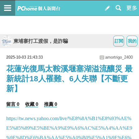
柬埔寨打工渡假，是詐騙
訂閱
我的
2025-10-03 21:43:33
amortrigo_2400
花蓮光復馬太鞍溪堰塞湖溢流釀災 最
新統計18人罹難、6人失聯【不斷更
新】
留言 0
收藏 0
推薦 0
https://tw.news.yahoo.com/live/%E8%8A%B1%E8%93%AE%
E5%85%89%E5%BE%A9%E9%A6%AC%E5%A4%AA%E9
%9E%8D%E6%BA%AA%E5%A0%B0%E5%A1%9E%E6%