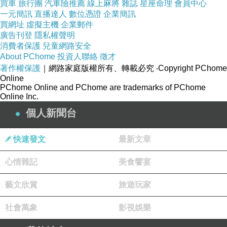
買車
旅行團
汽車險推薦
線上麻將
雜誌
星座命理
會員中心
一元簡訊
直播達人
數位憑證
企業簡訊
買網址
虛擬主機
企業郵件
廣告刊登
隱私權聲明
消費者保護
兒童網路安全
About PChome
投資人聯絡
徵才
著作權保護
｜網路家庭版權所有、轉載必究
‧Copyright PChome
Online
PChome Online and PChome are trademarks of PChome
Online Inc.
個人新聞台
快速發文
最新文章
心情雜記
美食饗宴
藝文欣賞
旅遊玩家
社會萬象
影視娛樂