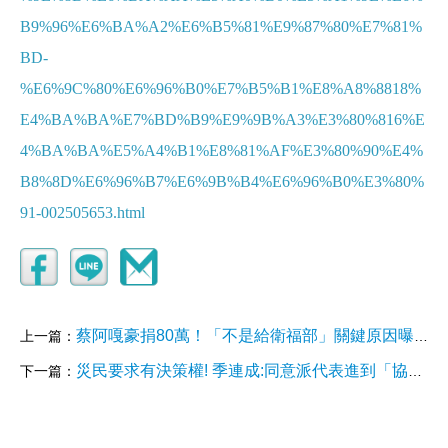
B9%96%E6%BA%A2%E6%B5%81%E9%87%80%E7%81%
BD-
%E6%9C%80%E6%96%B0%E7%B5%B1%E8%A8%8818%
E4%BA%BA%E7%BD%B9%E9%9B%A3%E3%80%816%E
4%BA%BA%E5%A4%B1%E8%81%AF%E3%80%90%E4%
B8%8D%E6%96%B7%E6%9B%B4%E6%96%B0%E3%80%
91-002505653.html
蔡阿嘎豪捐80萬！「不是給衛福部」關鍵原因曝 掀網狂讚
上一篇：
災民要求有決策權! 季連成:同意派代表進到「協調會」
下一篇：