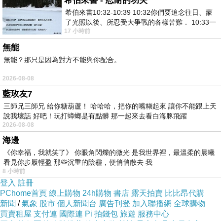
希伯來書 - 忍耐的功夫
希伯來書10:32-10:39 10:32你們要追念往日、蒙
了光照以後、所忍受大爭戰的各樣苦難． 10:33一
17 小時前
面被毀謗、遭患難、成了戲景、叫眾人
無能
無能？那只是因為對方不能與你配合。
2026-08-08
藍玫友7
三師兄三師兄 給你糖葫蘆！ 哈哈哈，把你的嘴糊起來 讓你不能跟上天
說我壞話 好吧！玩打蟑螂是有點髒 那一起來去看白海豚飛躍
2026-08-08
海邊
《你幸福，我就笑了》 你眼角閃爍的微光 是我世界裡，最溫柔的晨曦
看見你步履輕盈 那些沉重的陰霾，便悄悄散去 我
8 小時前
登入
註冊
PChome首頁
線上購物
24h購物
書店
露天拍賣
比比昂代購
新聞
/
氣象
股市
個人新聞台
廣告刊登
加入聯播網
全球購物
買賣租屋
支付連
國際連
Pi 拍錢包
旅遊
服務中心