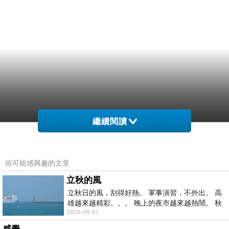
繼續閱讀
你可能感興趣的文章
立秋的風
立秋日的風，刮得好熱。 軍事演習，不外出。 高
雄越來越精彩。。。 晚上的夜市越來越熱鬧。 秋
2026-08-07
天的風刮得很熱 夜遊消暑熱。。。