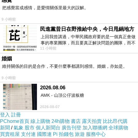
感覺
把感覺當成感情，是愛情關係里最大的誤解。
9 小時前
民進黨昔日在野推給中央，今日甩鍋地方
上回我曾講過，中華民國政府要的是一個真正會做
事的專業團隊，而且要真正解決問題的團隊，而不
11 小時前
是只會到處甩鍋的雙標團隊，最近民進黨
婚姻
維持關係的目的是合作，不要什麼事都講到感情。婚姻，亦如是。
9 小時前
2026.08.06
AMK - 山頂公仔波板糖
2026-08-07
登入
註冊
PChome首頁
線上購物
24h購物
書店
露天拍賣
比比昂代購
新聞
/
氣象
股市
個人新聞台
廣告刊登
加入聯播網
全球購物
買賣租屋
支付連
國際連
Pi 拍錢包
旅遊
服務中心