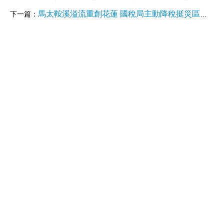
馬太鞍溪溢流重創花蓮 國稅局主動降稅挺災區商家
下一篇：