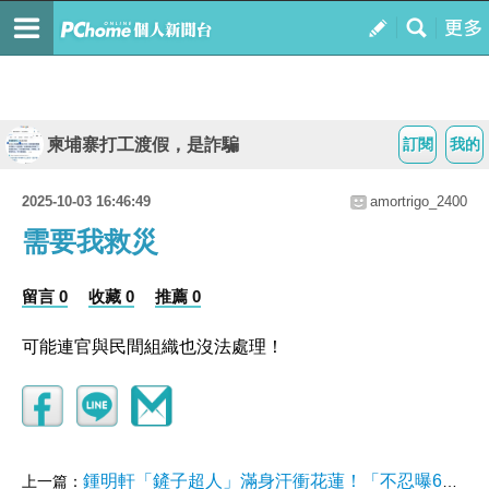
柬埔寨打工渡假，是詐騙
訂閱
我的
2025-10-03 16:46:49
amortrigo_2400
需要我救災
留言 0
收藏 0
推薦 0
可能連官與民間組織也沒法處理！
鍾明軒「鏟子超人」滿身汗衝花蓮！「不忍曝6大心得」：要二刷救災
上一篇：