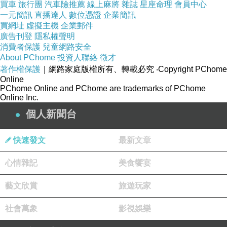
買車
旅行團
汽車險推薦
線上麻將
雜誌
星座命理
會員中心
一元簡訊
直播達人
數位憑證
企業簡訊
買網址
虛擬主機
企業郵件
廣告刊登
隱私權聲明
消費者保護
兒童網路安全
About PChome
投資人聯絡
徵才
著作權保護
｜網路家庭版權所有、轉載必究
‧Copyright PChome
Online
PChome Online and PChome are trademarks of PChome
Online Inc.
個人新聞台
快速發文
最新文章
心情雜記
美食饗宴
藝文欣賞
旅遊玩家
社會萬象
影視娛樂