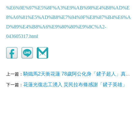
%E6%9E%97%E5%8F%A3%E9%AB%98%E4%B8%AD%E
8%A6%81%E5%AD%B8%E7%94%9F%E8%87%B4%E6%A
D%89%E4%B8%A6%E9%80%80%E9%8C%A2-
043605317.html
騎鐵馬2天衝花蓮 78歲阿公化身「鏟子超人」真實身分曝光
上一篇：
花蓮光復志工湧入 災民拉布條感謝「鏟子英雄」
下一篇：