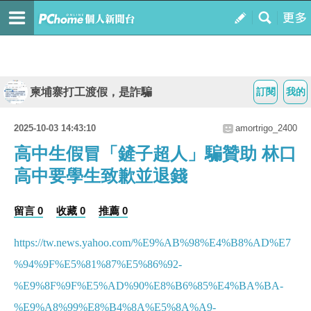
柬埔寨打工渡假，是詐騙
訂閱
我的
2025-10-03 14:43:10
amortrigo_2400
高中生假冒「鏟子超人」騙贊助 林口
高中要學生致歉並退錢
留言 0
收藏 0
推薦 0
https://tw.news.yahoo.com/%E9%AB%98%E4%B8%AD%E7
%94%9F%E5%81%87%E5%86%92-
%E9%8F%9F%E5%AD%90%E8%B6%85%E4%BA%BA-
%E9%A8%99%E8%B4%8A%E5%8A%A9-