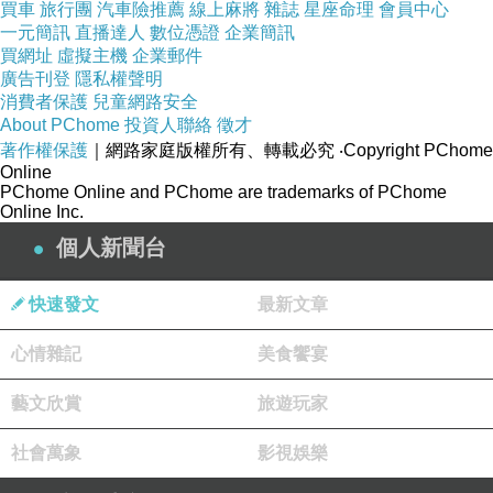
買車
旅行團
汽車險推薦
線上麻將
雜誌
星座命理
會員中心
一元簡訊
直播達人
數位憑證
企業簡訊
買網址
虛擬主機
企業郵件
廣告刊登
隱私權聲明
消費者保護
兒童網路安全
About PChome
投資人聯絡
徵才
著作權保護
｜網路家庭版權所有、轉載必究
‧Copyright PChome
Online
PChome Online and PChome are trademarks of PChome
Online Inc.
個人新聞台
快速發文
最新文章
心情雜記
美食饗宴
藝文欣賞
旅遊玩家
社會萬象
影視娛樂