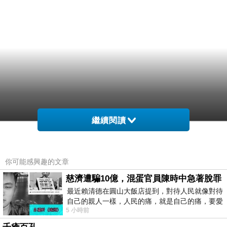
繼續閱讀
你可能感興趣的文章
慈濟遭騙10億，混蛋官員陳時中急著脫罪
最近賴清德在圓山大飯店提到，對待人民就像對待
自己的親人一樣，人民的痛，就是自己的痛，要愛
5 小時前
民如親，說的這麼好聽，實際上根本沒做