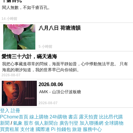
千瘡百孔
閱人無數，不如千瘡百孔。
14 小時前
八月八日 荷塘清韻
5 小時前
愛情三十六計，瞞天過海
我把心事藏進尋常的問候，海面平靜如昔，心中悸動無法平息。 只有
海底的潮汐知道，我的世界早已向你傾斜。
2026-08-07
2026.08.06
AMK - 山頂公仔波板糖
2026-08-07
登入
註冊
PChome首頁
線上購物
24h購物
書店
露天拍賣
比比昂代購
新聞
/
氣象
股市
個人新聞台
廣告刊登
加入聯播網
全球購物
買賣租屋
支付連
國際連
Pi 拍錢包
旅遊
服務中心